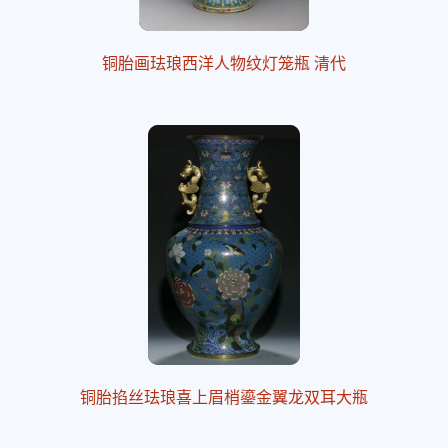
铜胎画珐琅西洋人物纹灯笼瓶 清代
铜胎掐丝珐琅喜上眉梢鎏金翼龙双耳大瓶