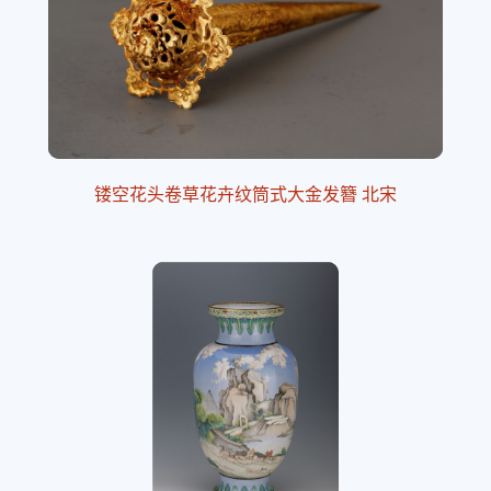
镂空花头卷草花卉纹筒式大金发簪 北宋