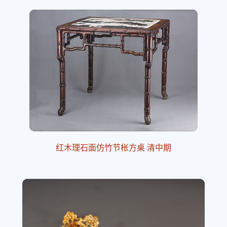
红木理石面仿竹节枨方桌 清中期