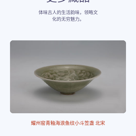
体味古人的生活韵味，领略文
化的无穷魅力。
耀州窑青釉海浪鱼纹小斗笠盏 北宋