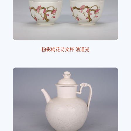
粉彩梅花诗文杯 清道光