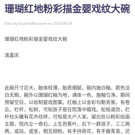
珊瑚红地粉彩描金婴戏纹大碗
Data by GuamfuMuseum on 2020-08-24
珊瑚红地粉彩描金婴戏纹大碗
清嘉庆
此碗尺寸巨大，胎体轻薄，胎质细腻，碗内施白釉，颜色洁
白无暇，碗外以珊瑚红釉为地，通体一色，施釉匀净。期间
预留空白，以绘制婴戏图案。红釉上以金彩勾勒背景。有卷
云，栏杆，松树，可知孩子是在院落中嬉戏。松枝遒劲，栏
杆柱头雕有花卉纹样，可知是大户人家。留白处以粉彩绘画
主题，院内立一奇石，上生芭蕉叶，石下一群孩子，三三两
两，或站，或坐，相互顾盼。有手持荷花，有手握青苗，还