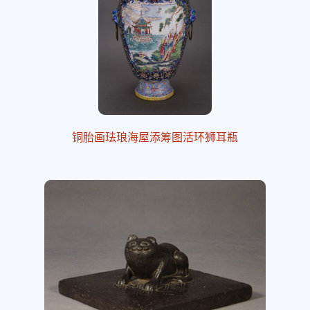
铜胎画珐琅海屋添筹图活环狮耳瓶