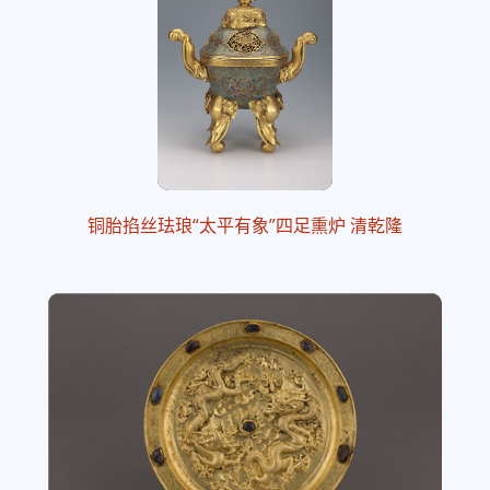
铜胎掐丝珐琅“太平有象”四足熏炉 清乾隆