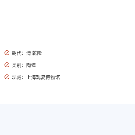
朝代：清·乾隆
类别：陶瓷
现藏：上海观复博物馆