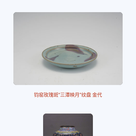
钧窑玫瑰斑“三潭映月”纹盘 金代