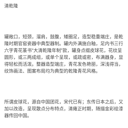
清乾隆
罐敞口，短颈，溜肩，鼓腹，矮圈足，造型稳重端庄，是乾
隆时期官窑瓷器中典型器制。罐内外满施白釉，足内书三行
六字青花篆书“大清乾隆年制”款，罐身点缀皮球花，花纹呈
圆形，或三两成组，或单个呈现，或疏或密，布满器身，显
得轻松而活泼。整器造型端庄，青花发色艳丽，深浅得当，
纹饰画法、图案布局均为典型的乾隆青花风格。
所谓皮球花，源自中国团花，宋代已有；东传日本之后，又
加以改造，呈现散点分布特点，清雍正时期，随描金彩绘漆
器传回中国。