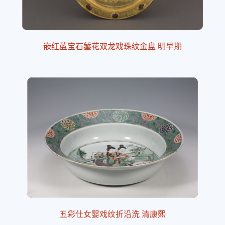
嵌红蓝宝石錾花双龙戏珠纹金盘 明早期
五彩仕女婴戏纹折沿洗 清康熙