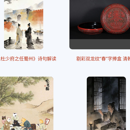
送杜少府之任蜀州》诗句解读
剔彩双龙纹“春”字捧盒 清