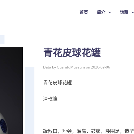
首页
简介
馆藏
青花皮球花罐
Data by GuamfuMuseum on 2020-09-06
青花皮球花罐
清乾隆
罐敞口，短颈，溜肩，鼓腹，矮圈足，造型