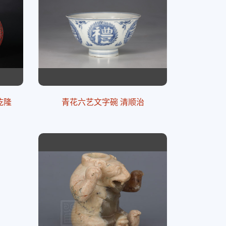
乾隆
青花六艺文字碗 清顺治