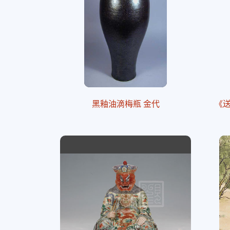
黑釉油滴梅瓶 金代
《