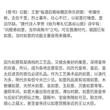
《晋书》记载：王敦“每酒后辄咏魏武帝乐府歌：‘老骥伏
枥，志在千里，烈士暮年，壮心不已’，以如意打唾壶，壶
边尽缺。”唐代诗人李贺《始为奉礼忆昌谷山居》诗中有：
“向壁悬如意，当帘阅角巾”之句。可见晋唐时代，我国已有
如意。当时如意的功能主要是用来搔痒。
因为如意既是高档的工艺品，又暗含美好的寓意，深得皇帝
的欢喜，所以，成为各地总督官员，向历代皇帝、皇后、皇
太后进贡的首位必送礼品。作为工艺美术品的如意，以清代
为多，明代亦有但今天已少见。如意的品类有珐琅如意、木
嵌镶如意、天然木如意、金如意、玉如意、沉香如意等等。
康熙年间，如意大量出现在皇宫。溥仪时期，如意仍是皇帝
与后妃们的把玩之物，寝殿中、宝座旁随处可见，取吉祥、
顺心之蕴义，甚至皇帝还以如意赏赐亲近的王公大臣。