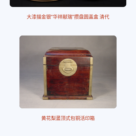
大漆描金银“华祥献瑞”攒盘圆盖盒 清代
黄花梨盝顶式包铜活印箱