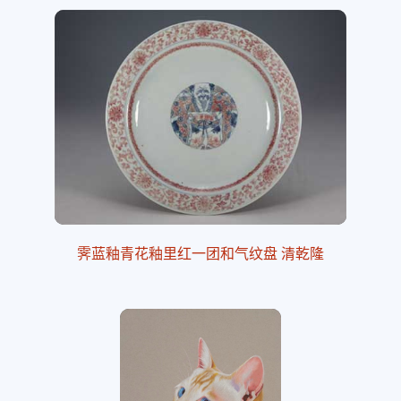
霁蓝釉青花釉里红一团和气纹盘 清乾隆