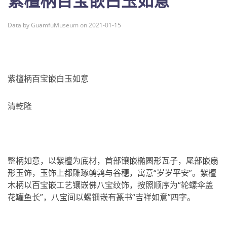
紫檀柄百宝嵌白玉如意
Data by GuamfuMuseum on 2021-01-15
紫檀柄百宝嵌白玉如意
清乾隆
整柄如意，以紫檀为底材，首部镶嵌椭圆形瓦子，尾部嵌扇
形玉饰，玉饰上都雕琢鹌鹑与谷穗，寓意“岁岁平安”。紫檀
木柄以百宝嵌工艺镶嵌佛八宝纹饰，按照顺序为“轮螺伞盖
花罐鱼长”，八宝间以螺钿嵌有篆书“吉祥如意”四字。