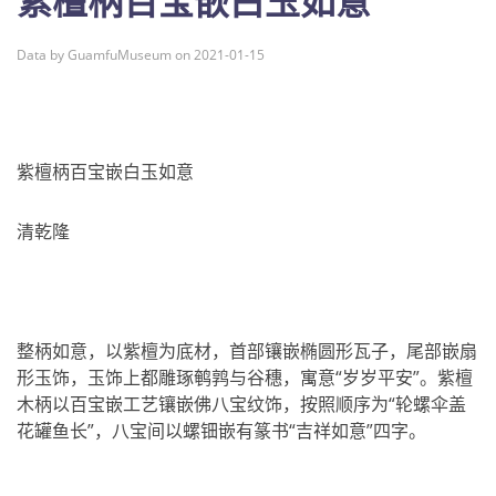
紫檀柄百宝嵌白玉如意
Data by GuamfuMuseum on 2021-01-15
紫檀柄百宝嵌白玉如意
清乾隆
整柄如意，以紫檀为底材，首部镶嵌椭圆形瓦子，尾部嵌扇
形玉饰，玉饰上都雕琢鹌鹑与谷穗，寓意“岁岁平安”。紫檀
木柄以百宝嵌工艺镶嵌佛八宝纹饰，按照顺序为“轮螺伞盖
花罐鱼长”，八宝间以螺钿嵌有篆书“吉祥如意”四字。