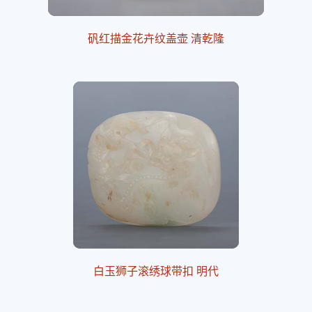
矾红描金花卉纹盖壶 清乾隆
白玉狮子滚绣球带扣 明代