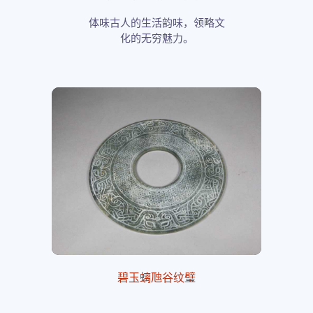
体味古人的生活韵味，领略文
化的无穷魅力。
碧玉螭虺谷纹璧