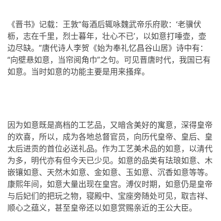
《晋书》记载：王敦“每酒后辄咏魏武帝乐府歌：‘老骥伏
枥，志在千里，烈士暮年，壮心不已’，以如意打唾壶，壶
边尽缺。”唐代诗人李贺《始为奉礼忆昌谷山居》诗中有：
“向壁悬如意，当帘阅角巾”之句。可见晋唐时代，我国已有
如意。当时如意的功能主要是用来搔痒。
因为如意既是高档的工艺品，又暗含美好的寓意，深得皇帝
的欢喜，所以，成为各地总督官员，向历代皇帝、皇后、皇
太后进贡的首位必送礼品。作为工艺美术品的如意，以清代
为多，明代亦有但今天已少见。如意的品类有珐琅如意、木
嵌镶如意、天然木如意、金如意、玉如意、沉香如意等等。
康熙年间，如意大量出现在皇宫。溥仪时期，如意仍是皇帝
与后妃们的把玩之物，寝殿中、宝座旁随处可见，取吉祥、
顺心之蕴义，甚至皇帝还以如意赏赐亲近的王公大臣。