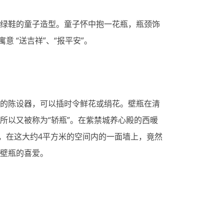
绿鞋的童子造型。童子怀中抱一花瓶，瓶颈饰
意 “送吉祥”、“报平安”。
的陈设器，可以插时令鲜花或绢花。壁瓶在清
所以又被称为“轿瓶”。在紫禁城养心殿的西暖
”，在这大约4平方米的空间内的一面墙上，竟然
壁瓶的喜爱。