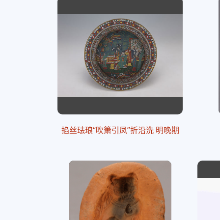
掐丝珐琅“吹箫引凤”折沿洗 明晚期