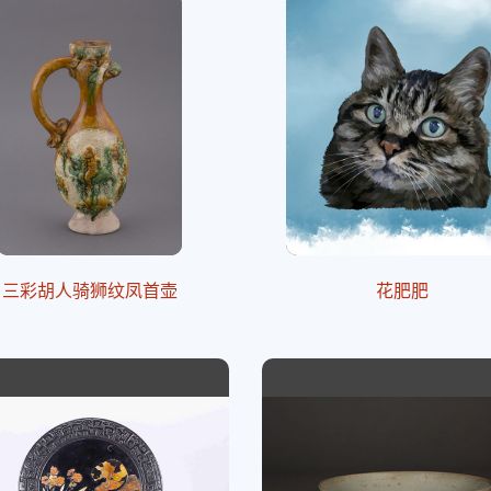
三彩胡人骑狮纹凤首壶
花肥肥