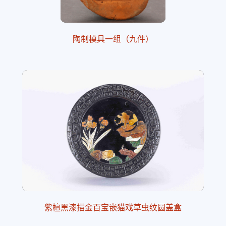
陶制模具一组（九件）
紫檀黑漆描金百宝嵌猫戏草虫纹圆盖盒