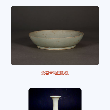
汝窑青釉圆形洗