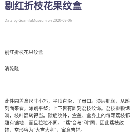
剔红折枝花果纹盒
Data by GuamfuMuseum on 2020-09-06
剔红折枝花果纹盒
清乾隆
此件圆盖盒尺寸小巧，平顶直沿，子母口。漆层肥润，从雕
刻面来看，涂刷平整；上下皆有雕刻荔枝纹饰。荔枝颗颗饱
满，枝叶翻转得当。除底纹外，盒盖、盒身上的每颗荔枝都
雕有锦地，而且粒粒不同。 “荔”音与“利”同，因此荔枝纹
饰，常形容为“大吉大利”，寓意吉祥。