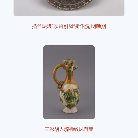
掐丝珐琅“吹箫引凤”折沿洗 明晚期
三彩胡人骑狮纹凤首壶