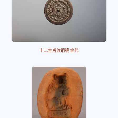
十二生肖纹铜镜 金代