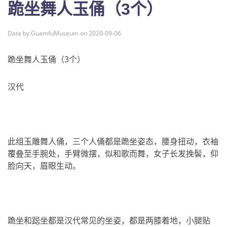
跪坐舞人玉俑（3个）
Data by GuamfuMuseum on 2020-09-06
跪坐舞人玉俑（3个）
汉代
此组玉雕舞人俑，三个人俑都是跪坐姿态，腰身扭动，衣袖
覆叠至手腕处，手臂微摆，似和歌而舞，女子长发挽髻，仰
脸向天，眉眼生动。
跪坐和跽坐都是汉代常见的坐姿，都是两膝着地，小腿贴