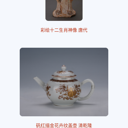
彩绘十二生肖神像 唐代
矾红描金花卉纹盖壶 清乾隆