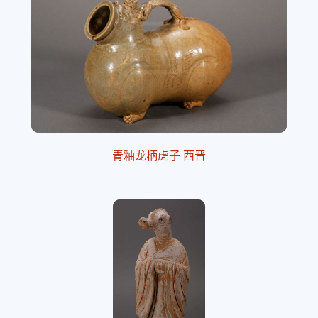
青釉龙柄虎子 西晋