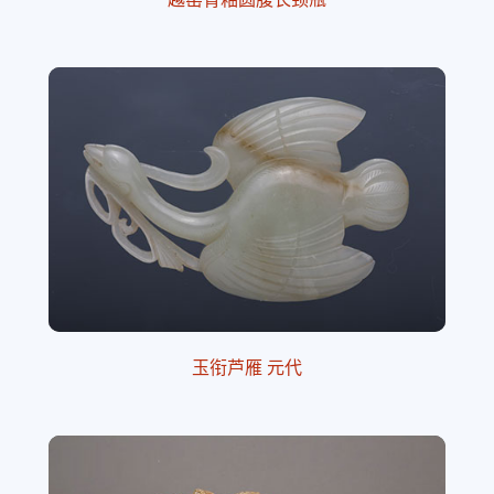
玉衔芦雁 元代