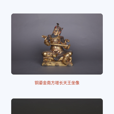
铜鎏金南方增长天王坐像