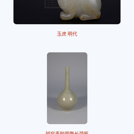
玉虎 明代
越窑青釉圆腹长颈瓶