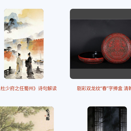
送杜少府之任蜀州》诗句解读
剔彩双龙纹“春”字捧盒 清