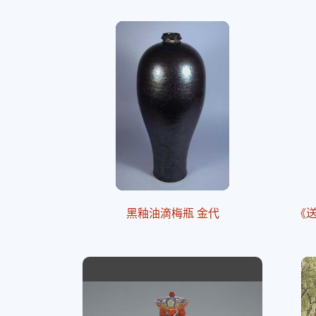
黑釉油滴梅瓶 金代
《