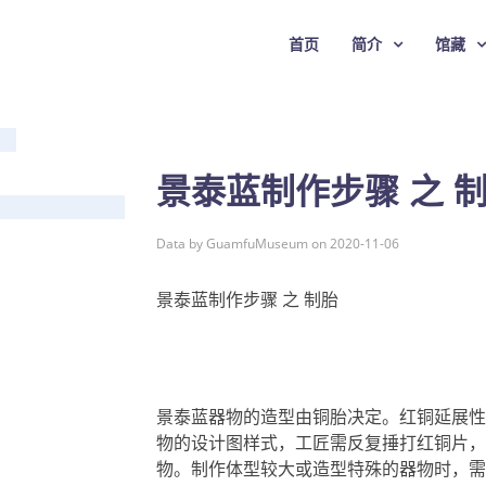
首页
简介
馆藏
景泰蓝制作步骤 之 
Data by GuamfuMuseum on 2020-11-06
景泰蓝制作步骤 之 制胎
景泰蓝器物的造型由铜胎决定。红铜延展性
物的设计图样式，工匠需反复捶打红铜片，
物。制作体型较大或造型特殊的器物时，需