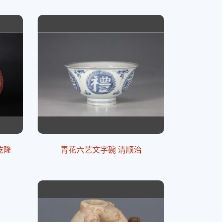
乾隆
青花六艺文字碗 清顺治