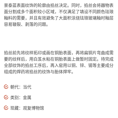
景泰蓝表面纹饰的轮廓由掐丝决定。同时，掐丝会将器物表
面分割成多个面积较小区域，不仅满足了填设不同颜色珐琅
釉料的需要，并且有效避免了大面积涂烧珐琅玻璃釉时釉层
容易皲裂、剥落的问题。
掐丝前先将纹样拓印或画在铜胎表面，再将扁铜片弯曲成需
要的纹样后，用白芨水粘在铜胎表面上做暂时固定。待完成
全部纹饰的掐丝工序后，再入窑用以铜、锌、锡等主要成分
组成的焊药将掐丝的纹饰与胎体焊牢。
朝代：当代
类别：金属
现藏：观复博物馆