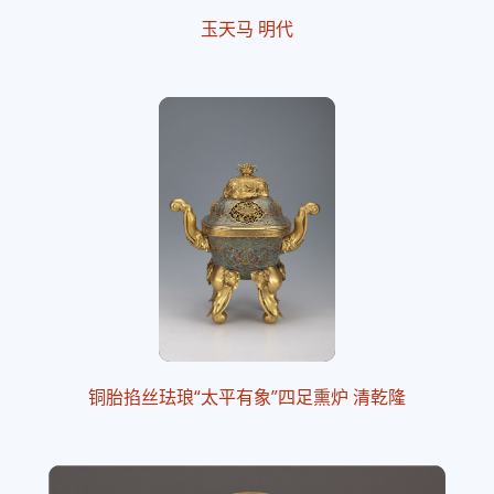
玉天马 明代
铜胎掐丝珐琅“太平有象”四足熏炉 清乾隆