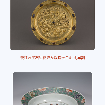
嵌红蓝宝石錾花双龙戏珠纹金盘 明早期