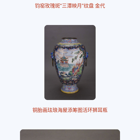
钧窑玫瑰斑“三潭映月”纹盘 金代
铜胎画珐琅海屋添筹图活环狮耳瓶