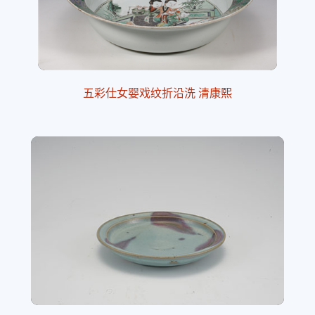
五彩仕女婴戏纹折沿洗 清康熙