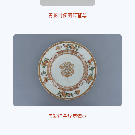
青花封侯图琵琶尊
五彩描金纹章瓷盘