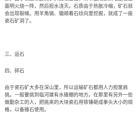
面明火烧一阵，然后担水浇灭。石质由于热胀冷缩，矿石就
会出现裂缝。用羊角镐、锄顺着石纹向里挖掘，就成了一座
瓷石矿洞了。
三、运石
四、碎石
由于瓷石矿大多在深山里，所以运输矿石都用人力担筐肩
挑。一般要挑到临河建有水碓棚的地方。在那里有另外一些
做勤杂工的人，把挑来的大块瓷石用铁锤砸成拳头大小的规
格，以备碓石使用。