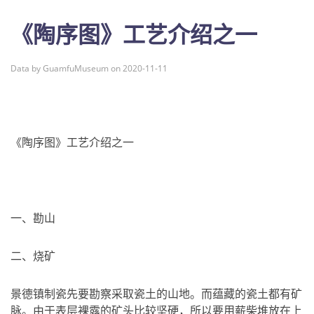
《陶序图》工艺介绍之一
Data by GuamfuMuseum on 2020-11-11
《陶序图》工艺介绍之一
一、勘山
二、烧矿
景德镇制瓷先要勘察采取瓷土的山地。而蕴藏的瓷土都有矿
脉。由于表层裸露的矿头比较坚硬，所以要用薪柴堆放在上