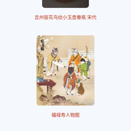
吉州窑花鸟纹小玉壶春瓶 宋代
福禄寿人物图