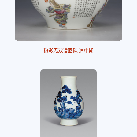
粉彩无双谱图碗 清中期