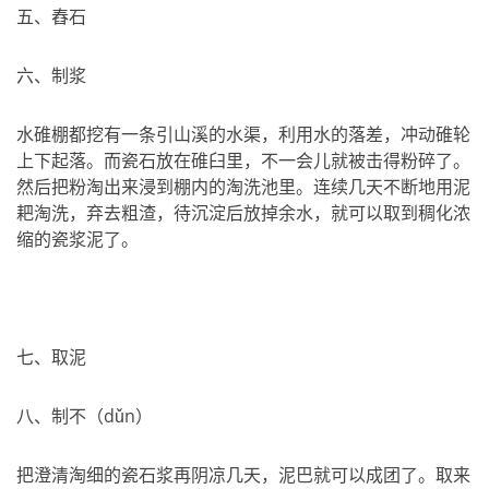
五、舂石
六、制浆
水碓棚都挖有一条引山溪的水渠，利用水的落差，冲动碓轮
上下起落。而瓷石放在碓臼里，不一会儿就被击得粉碎了。
然后把粉淘出来浸到棚内的淘洗池里。连续几天不断地用泥
耙淘洗，弃去粗渣，待沉淀后放掉余水，就可以取到稠化浓
缩的瓷浆泥了。
七、取泥
八、制不（dǔn）
把澄清淘细的瓷石浆再阴凉几天，泥巴就可以成团了。取来