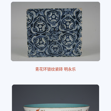
青花环锁纹瓷砖 明永乐