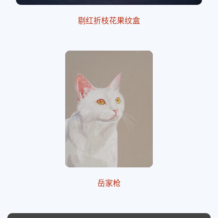
剔红折枝花果纹盒
岳家枪