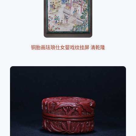
铜胎画珐琅仕女婴戏纹挂屏 清乾隆