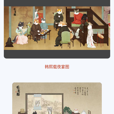
韩熙载夜宴图