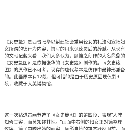
《女史箴》是西晋张华以封建社会重男轻女的礼法和宣扬妇
女所谓的德行为内容，撰写的用来讽谏贾后的辞赋。从现有
的文献记载来看，我们大多认为，顾恺之创作的大名鼎鼎的
《女史箴图》是依据张华的《女史箴》创作的。《女史箴
图》的原作已不可考，现存的唐代摹本是仿作中最神形兼备
的。此画原本有12段，但可惜的是由于历史原因现仅剩9
段，收藏于大英博物馆。
这一次钻进古画节选了《女史箴图》的第四段，表现“人咸
知修其容，而莫知饰其性。”画面中右侧的妇女正对镜整理
仪容，镜子中映出她的面容，顾影自怜的神态跃然眼前。而