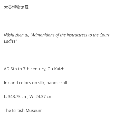
大英博物馆藏
Nüshi zhen tu, "Admonitions of the Instructress to the Court
Ladies"
AD 5th to 7th century, Gu Kaizhi
Ink and colors on silk, handscroll
L: 343.75 cm, W: 24.37 cm
The British Museum