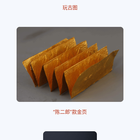
玩古图
“陈二郎”款金页