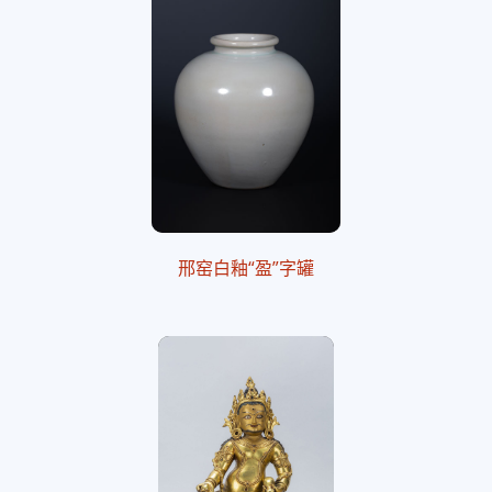
邢窑白釉“盈”字罐