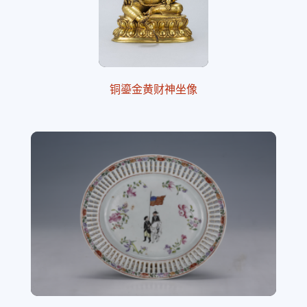
铜鎏金黄财神坐像