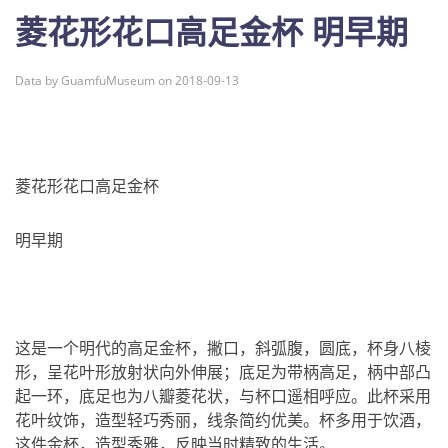
菱花形花口高足金杯 明早期
Data by GuamfuMuseum on 2018-09-13
菱花形花口高足金杯
明早期
这是一个明代的高足金杯，撇口，斜弧腹，圆底，杯身八棱
形，呈花叶形放射状向外伸展；底足为带柄高足，柄中部凸
起一环，底足也为八瓣菱花状，与杯口遥相呼应。此杯采用
花叶纹饰，造型轻巧秀丽，线条简约优美。杯多用于饮酒，
这件金杯，造型秀雅，反映当时精致的生活。