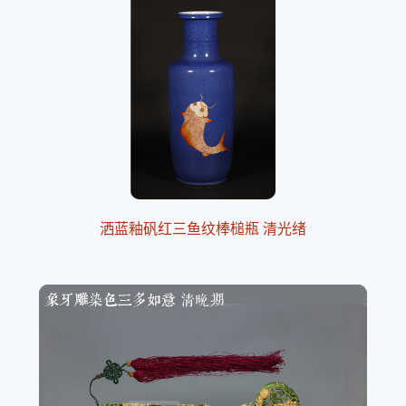
洒蓝釉矾红三鱼纹棒槌瓶 清光绪