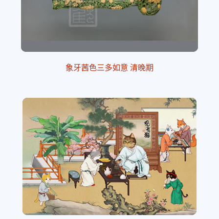
象牙茜色三多如意 清晚期