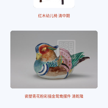
红木幼儿椅 清中期
瓷塑青花粉彩描金鸳鸯摆件 清乾隆