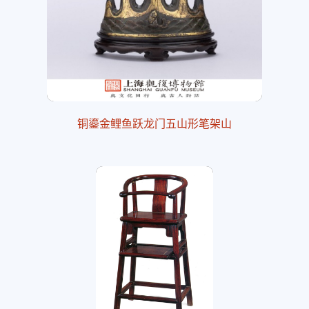
铜鎏金鲤鱼跃龙门五山形笔架山