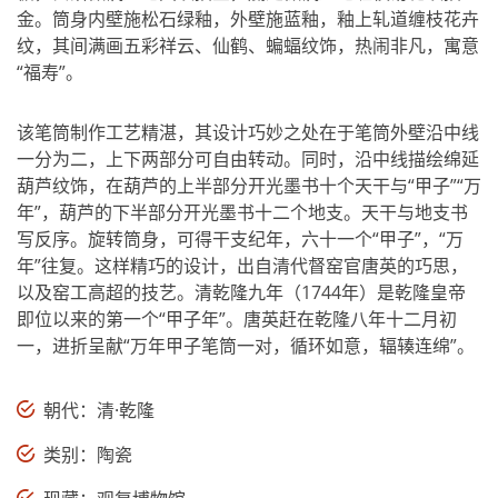
金。筒身内壁施松石绿釉，外壁施蓝釉，釉上轧道缠枝花卉
纹，其间满画五彩祥云、仙鹤、蝙蝠纹饰，热闹非凡，寓意
“福寿”。
该笔筒制作工艺精湛，其设计巧妙之处在于笔筒外壁沿中线
一分为二，上下两部分可自由转动。同时，沿中线描绘绵延
葫芦纹饰，在葫芦的上半部分开光墨书十个天干与“甲子”“万
年”，葫芦的下半部分开光墨书十二个地支。天干与地支书
写反序。旋转筒身，可得干支纪年，六十一个“甲子”，“万
年”往复。这样精巧的设计，出自清代督窑官唐英的巧思，
以及窑工高超的技艺。清乾隆九年（1744年）是乾隆皇帝
即位以来的第一个“甲子年”。唐英赶在乾隆八年十二月初
一，进折呈献“万年甲子笔筒一对，循环如意，辐辏连绵”。
朝代：清·乾隆
类别：陶瓷