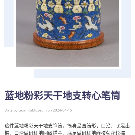
蓝地粉彩天干地支转心笔筒
Data by GuamfuMuseum on 2024-04-15
这件蓝地粉彩天干地支笔筒，筒身呈直筒形，口沿、底足出
檐，口沿做矾红地回纹描金，底足做矾红地缠枝菊花纹描