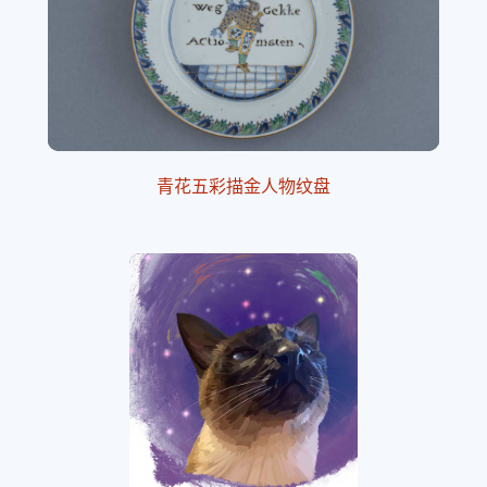
青花五彩描金人物纹盘