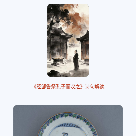
《经邹鲁祭孔子而叹之》诗句解读