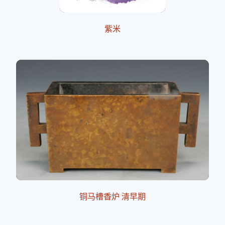
紫米
铜马槽香炉 清早期