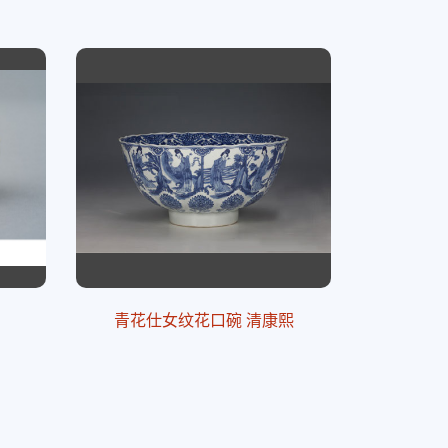
青花仕女纹花口碗 清康熙