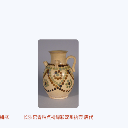
梅瓶
长沙窑青釉点褐绿彩双系执壶 唐代