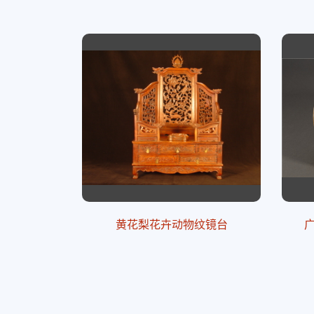
黄花梨花卉动物纹镜台
广