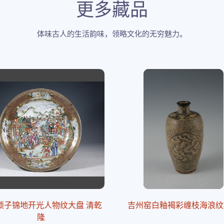
更多藏品
体味古人的生活韵味，领略文化的无穷魅力。
锁子锦地开光人物纹大盘 清乾
吉州窑白釉褐彩缠枝海浪纹
隆