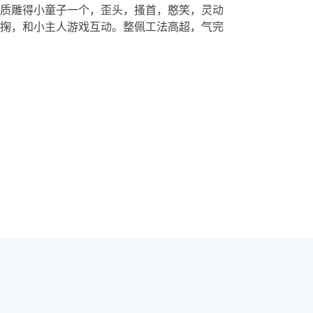
质雕得小童子一个，歪头，搔首，憨笑，灵动
掬，和小主人游戏互动。整佩工法高超，气完