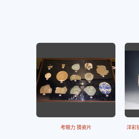
考眼力 猜瓷片
洋彩