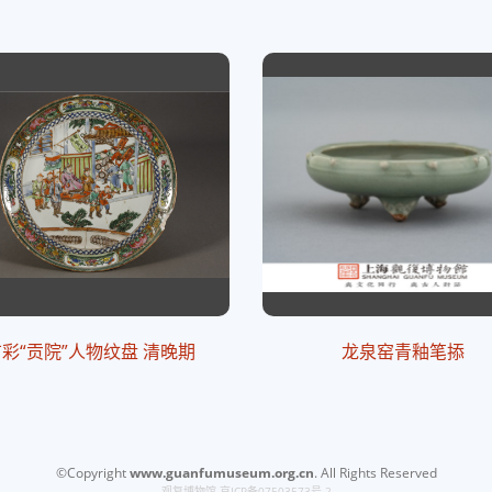
彩“贡院”人物纹盘 清晚期
龙泉窑青釉笔掭
©Copyright
www.guanfumuseum.org.cn
. All Rights Reserved
观复博物馆
京ICP备07503573号-2