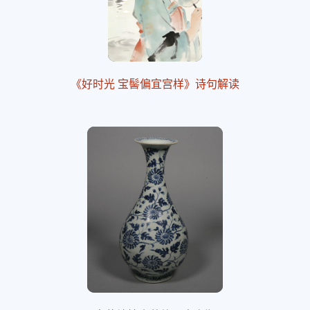
《好时光 宝髻偏宜宫样》诗句解读