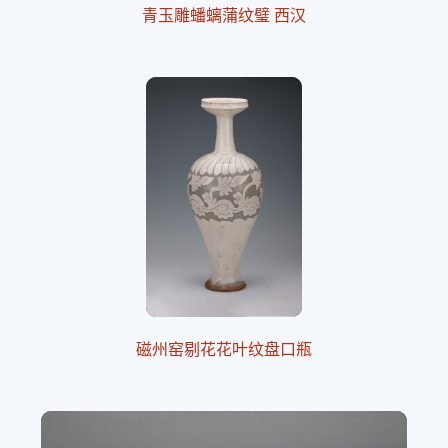
青玉雕蟠螭蒲纹璧 西汉
磁州窑剔花花叶纹盘口瓶