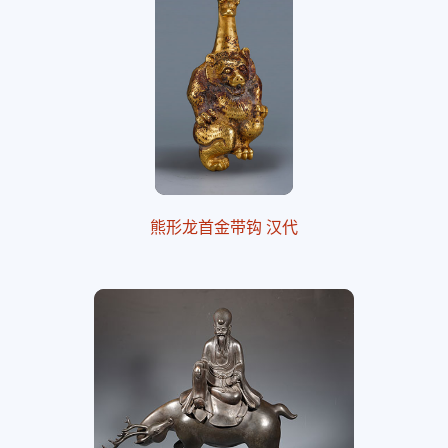
熊形龙首金带钩 汉代