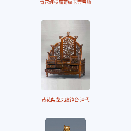
青花缠枝扁菊纹玉壶春瓶
黄花梨龙凤纹镜台 清代