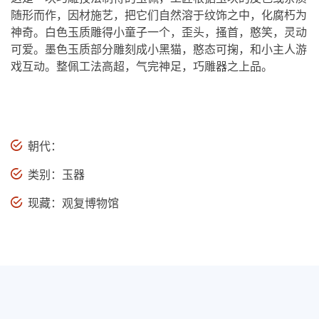
随形而作，因材施艺，把它们自然溶于纹饰之中，化腐朽为
神奇。白色玉质雕得小童子一个，歪头，搔首，憨笑，灵动
可爱。墨色玉质部分雕刻成小黑猫，憨态可掬，和小主人游
戏互动。整佩工法高超，气完神足，巧雕器之上品。
朝代：
类别：玉器
现藏：观复博物馆