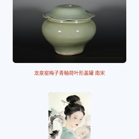
龙泉窑梅子青釉荷叶形盖罐 南宋