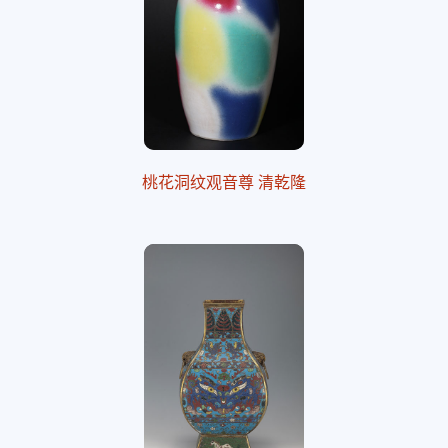
桃花洞纹观音尊 清乾隆