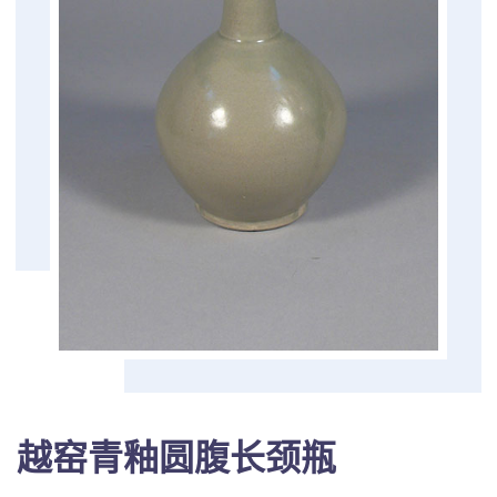
越窑青釉圆腹长颈瓶