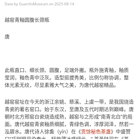
Data by GuamfuMuseum on 2025-08-14
越窑青釉圆腹长颈瓶
唐
此瓶直口、细长颈、圆腹，足端外撇。瓶外施青釉，釉质
莹润，釉色青中泛灰。造型挺拔秀美，比例匀称协调，整
体光素无纹，尽显素雅大气之美，为唐代越窑精品。
越窑窑址在今天的浙江余姚、慈溪、上虞一带，是我国烧造
青瓷的著名窑口。始于东汉，至唐及五代时期达到巅峰。唐
朝时北方邢窑白瓷烧造成熟，越窑与之形成“南青北白”的局
面。唐代越窑青瓷釉质细腻，青绿色调，淳厚润泽，然若一
泓碧水。唐代诗人徐夤（yín）在《
贡馀秘色茶盏
》中盛赞