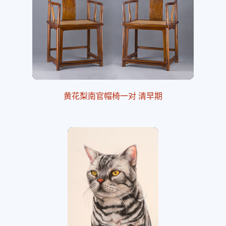
黄花梨南官帽椅一对 清早期