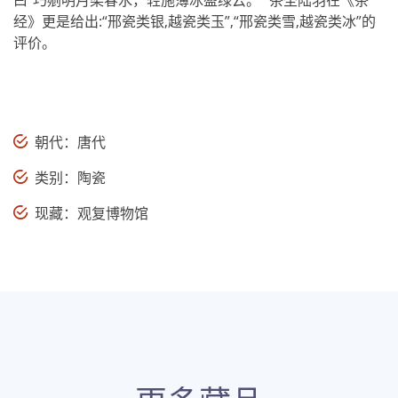
曰“巧剜明月染春水，轻施薄冰盛绿云。” 茶圣陆羽在《茶
经》更是给出:“邢瓷类银,越瓷类玉”,“邢瓷类雪,越瓷类冰”的
评价。
朝代：唐代
类别：陶瓷
现藏：观复博物馆