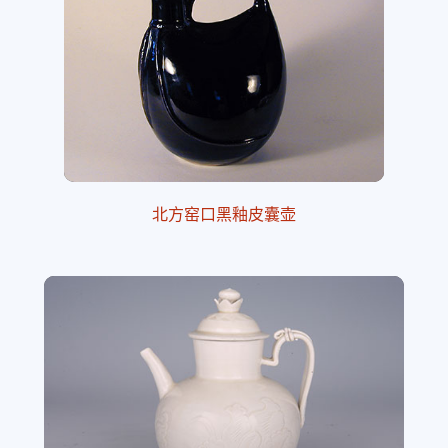
北方窑口黑釉皮囊壶