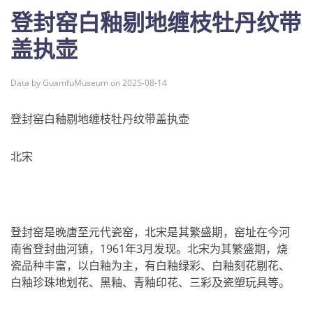
登封窑白釉剔地缠枝牡丹纹带
盖执壶
Data by GuamfuMuseum on 2025-08-14
登封窑白釉剔地缠枝牡丹纹带盖执壶
北宋
登封窑是晚唐至元代瓷窑，北宋是其繁盛期，窑址在今河
南省登封曲河镇，1961年3月发现。北宋为其繁盛期，烧
瓷品种丰富，以白釉为主，有白釉绿彩、白釉刻花剔花、
白釉珍珠地划花、黑釉、青釉印花、三彩及瓷塑玩具等。