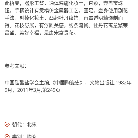
此执壶，器形工整，通体遍施化妆土，直颈，壶盖宝珠
钮，手柄设计有意模仿金属器工艺，圈足。壶身使用剔花
手法，剔掉化妆土，凸起牡丹纹饰，再罩透明釉烧制而
得。花枝舒展，有浮雕美感，线条流畅。牡丹花寓意繁荣
昌盛、美好幸福，是唐宋富贵花。
参考文献：
中国硅酸盐学会主编,《中国陶瓷史》，文物出版社,1982年
9月，2011年3月,第249页
朝代：北宋
类别：陶瓷