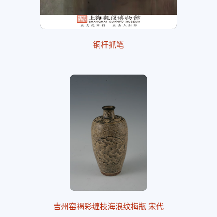
铜杆抓笔
吉州窑褐彩缠枝海浪纹梅瓶 宋代