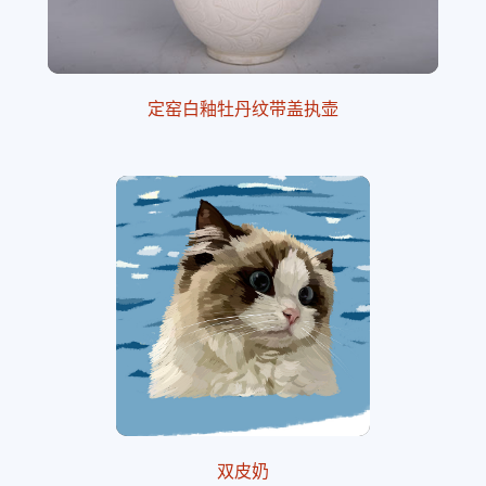
定窑白釉牡丹纹带盖执壶
双皮奶