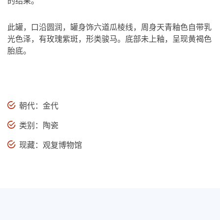
的结果。
此罐，口沿圆润，罐身饰六道瓜棱线，周身天青釉色自带乳
光色泽，有玫瑰紫斑，形类骏马。底部未上釉，呈现黄褐色
胎底。
朝代：金代
类别：陶瓷
现藏：观复博物馆