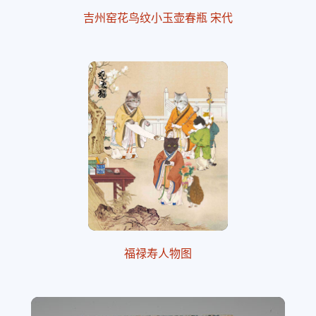
吉州窑花鸟纹小玉壶春瓶 宋代
福禄寿人物图