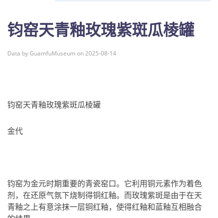
钧窑天青釉玫瑰紫斑瓜棱罐
Data by GuamfuMuseum on 2025-08-14
钧窑天青釉玫瑰紫斑瓜棱罐
金代
钧窑为金元时期重要的青瓷窑口。它利用铜元素作为着色
剂，在还原气氛下烧制得铜红釉。而玫瑰紫斑是由于在天
青釉之上有意涂抹一层铜红釉，使得红釉和蓝釉互相融合