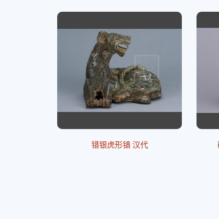
错银虎形镇 汉代