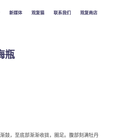
新媒体
观复猫
联系我们
观复商店
梅瓶
渐鼓，至底部渐渐收拢，圈足。腹部刻满牡丹