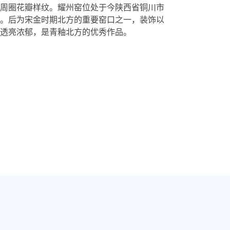
周圈花瓣样纹。耀州窑位处于今陕西省铜川市
。后为宋金时期北方的重要窑口之一，装饰以
透亮浓郁，是青釉北方的优秀作品。