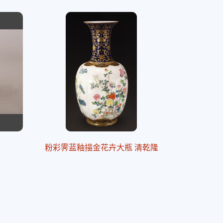
粉彩霁蓝釉描金花卉大瓶 清乾隆