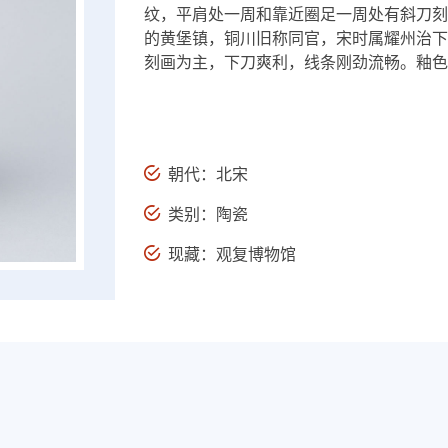
纹，平肩处一周和靠近圈足一周处有斜刀刻
的黄堡镇，铜川旧称同官，宋时属耀州治下
刻画为主，下刀爽利，线条刚劲流畅。釉色
朝代：北宋
类别：陶瓷
现藏：观复博物馆