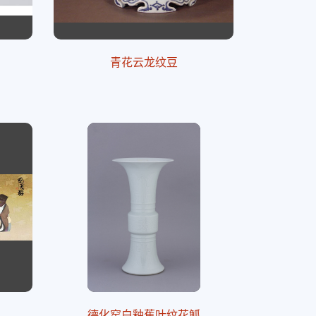
青花云龙纹豆
德化窑白釉蕉叶纹花觚