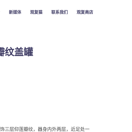
新媒体
观复猫
联系我们
观复商店
瓣纹盖罐
饰三层仰莲瓣纹，器身内外两层，近足处一