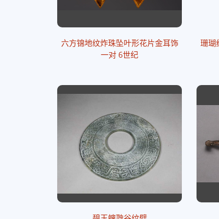
六方锦地纹炸珠坠叶形花片金耳饰
珊瑚
一对 6世纪
碧玉螭虺谷纹璧