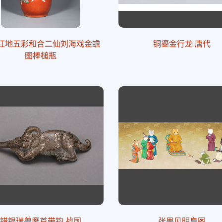
红地五彩和合二仙刘海戏金蟾
铜鎏金行龙 唐代
图棒槌瓶
错银瑞兽鹰首带钩 战国
张果见明皇图