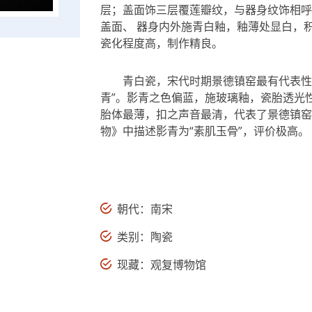
层；盖面饰三层覆莲瓣纹，与器身纹饰相呼
盖面、 器身内外施青白釉，釉薄处显白，
瓷化程度高，制作精良。
青白瓷，宋代时期景德镇窑最有代表性
青”。影青之色偏蓝，施玻璃釉，瓷胎透光
胎体最薄，扣之声音最清，代表了景德镇窑
物》中描述影青为“素肌玉骨”，评价极高。
朝代：南宋
类别：陶瓷
现藏：观复博物馆