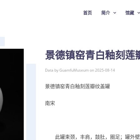
首页
简介
馆藏
景德镇窑青白釉刻莲
Data by GuamfuMuseum on 2025-08-14
景德镇窑青白釉刻莲瓣纹盖罐
南宋
此罐束颈，丰肩，鼓肚，圈足；罐外壁