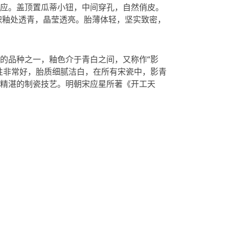
应。盖顶置瓜蒂小钮，中间穿孔，自然俏皮。
积釉处透青，晶莹透亮。胎薄体轻，坚实致密，
的品种之一，釉色介于青白之间，又称作“影
性非常好，胎质细腻洁白，在所有宋瓷中，影青
精湛的制瓷技艺。明朝宋应星所著《开工天