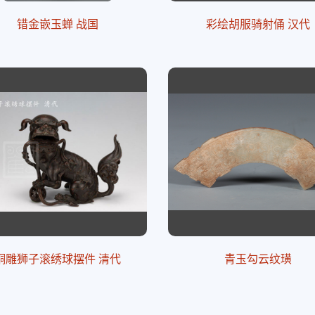
错金嵌玉蝉 战国
彩绘胡服骑射俑 汉代
铜雕狮子滚绣球摆件 清代
青玉勾云纹璜