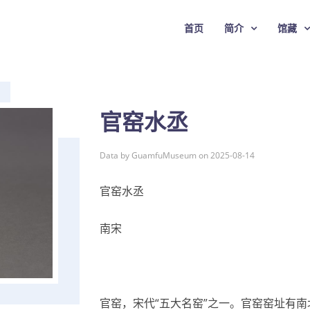
首页
简介
馆藏
官窑水丞
Data by GuamfuMuseum on 2025-08-14
官窑水丞
南宋
官窑，宋代“五大名窑”之一。官窑窑址有