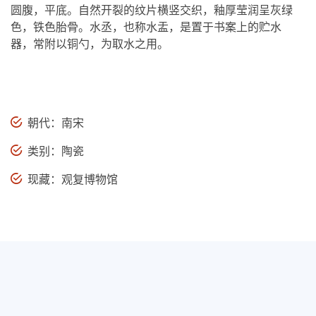
圆腹，平底。自然开裂的纹片横竖交织，釉厚莹润呈灰绿
色，铁色胎骨。水丞，也称水盂，是置于书案上的贮水
器，常附以铜勺，为取水之用。
朝代：南宋
类别：陶瓷
现藏：观复博物馆