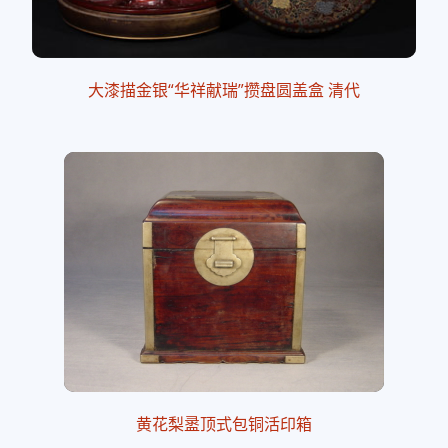
大漆描金银“华祥献瑞”攒盘圆盖盒 清代
黄花梨盝顶式包铜活印箱