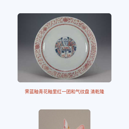
霁蓝釉青花釉里红一团和气纹盘 清乾隆