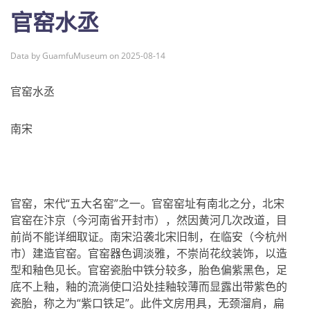
官窑水丞
Data by GuamfuMuseum on 2025-08-14
官窑水丞
南宋
官窑，宋代“五大名窑”之一。官窑窑址有南北之分，北宋
官窑在汴京（今河南省开封市），然因黄河几次改道，目
前尚不能详细取证。南宋沿袭北宋旧制，在临安（今杭州
市）建造官窑。官窑器色调淡雅，不崇尚花纹装饰，以造
型和釉色见长。官窑瓷胎中铁分较多，胎色偏紫黑色，足
底不上釉，釉的流淌使口沿处挂釉较薄而显露出带紫色的
瓷胎，称之为“紫口铁足”。此件文房用具，无颈溜肩，扁