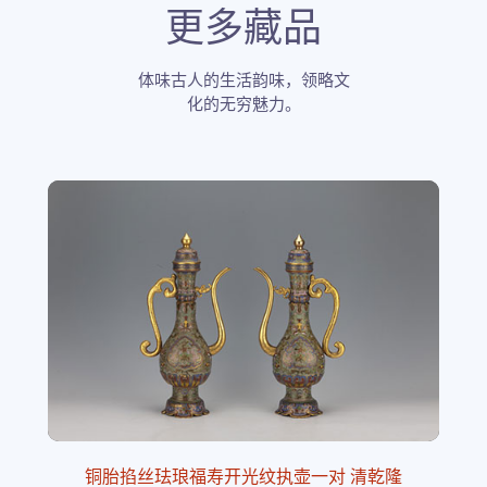
更多藏品
体味古人的生活韵味，领略文
化的无穷魅力。
铜胎掐丝珐琅福寿开光纹执壶一对 清乾隆