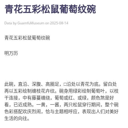
青花五彩松鼠葡萄纹碗
Data by GuamfuMuseum on 2025-08-14
青花五彩松鼠葡萄纹碗
明万历
此碗，直沿、深腹、高圈足，□沿处以青花为底。留白处
再以五彩绘制缠枝花卉纹。碗身用绿彩绘制葡萄叶，以枝
干连接，中有藤蔓缠绕，葡萄或红、或绿，颜色煞是好
看，已近成熟。一黄，一酱，两只松鼠穿行期间，整个碗
色彩搭配欢庆烈闹，恰与主题相呼应，表现出人们对美好
生活的向往。