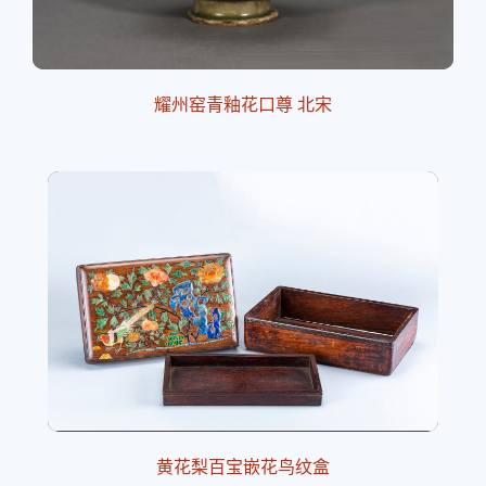
耀州窑青釉花口尊 北宋
黄花梨百宝嵌花鸟纹盒