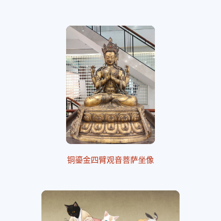
铜鎏金四臂观音菩萨坐像