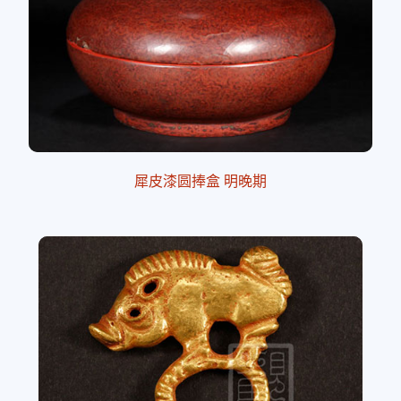
犀皮漆圆捧盒 明晚期