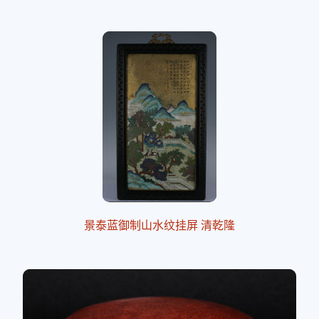
景泰蓝御制山水纹挂屏 清乾隆