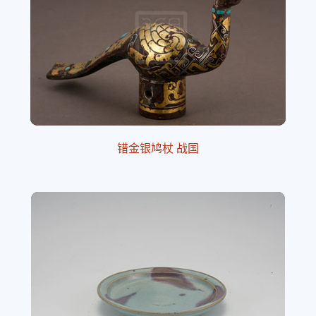
错金银鸠杖 战国