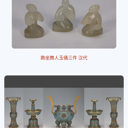
跪坐舞人玉俑三件 汉代