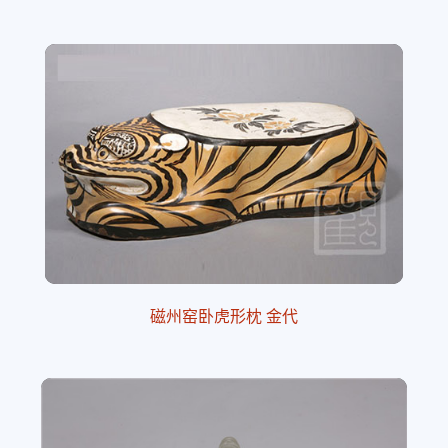
磁州窑卧虎形枕 金代