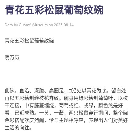
青花五彩松鼠葡萄纹碗
Data by GuamfuMuseum on 2025-08-14
青花五彩松鼠葡萄纹碗
明万历
此碗，直沿、深腹、高圈足，□沿处以青花为底。留白处
再以五彩绘制缠枝花卉纹。碗身用绿彩绘制葡萄叶，以枝
干连接，中有藤蔓缠绕，葡萄或红、或绿，颜色煞是好
看，已近成熟。一黄，一酱，两只松鼠穿行期间，整个碗
色彩搭配欢庆烈闹，恰与主题相呼应，表现出人们对美好
生活的向往。