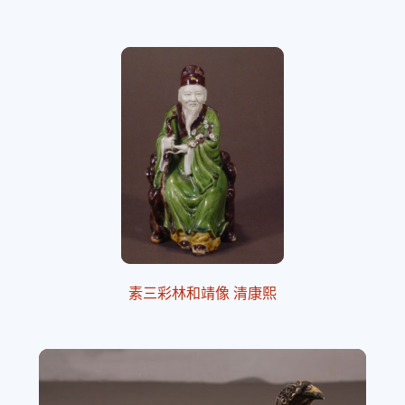
素三彩林和靖像 清康熙