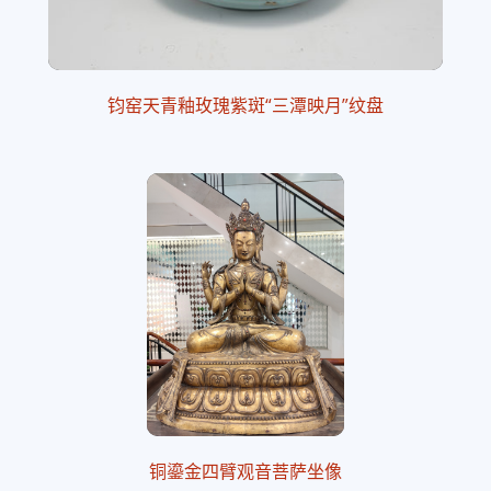
钧窑天青釉玫瑰紫斑“三潭映月”纹盘
铜鎏金四臂观音菩萨坐像