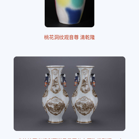
桃花洞纹观音尊 清乾隆