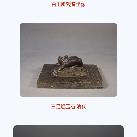
白玉雕观音坐像
三足蟾压石 清代