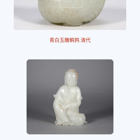
青白玉雕鹌鹑 清代