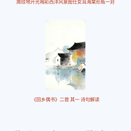
席纹地开光褐彩西洋风景图仕女耳海棠形瓶一对
《回乡偶书》二首 其一 诗句解读