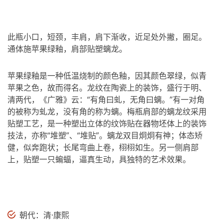
此瓶小口，短颈，丰肩，肩下渐收，近足处外撇，圈足。
通体施苹果绿釉，肩部贴塑螭龙。
苹果绿釉是一种低温烧制的颜色釉，因其颜色翠绿，似青
苹果之色，故而得名。龙纹在陶瓷上的装饰，盛行于明、
清两代，《广雅》云：“有角曰虬，无角曰螭。”有一对角
的被称为虬龙，没有角的称为螭。梅瓶肩部的螭龙纹采用
贴塑工艺，是一种塑出立体的纹饰贴在器物坯体上的装饰
技法，亦称“堆塑”、“堆贴”。螭龙双目炯炯有神；体态矫
健，似奔跑状；长尾弯曲上卷，栩栩如生。另一侧肩部
上，贴塑一只蝙蝠，逼真生动，具独特的艺术效果。
朝代：清·康熙