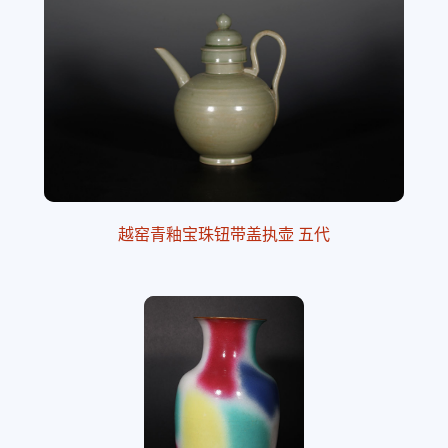
越窑青釉宝珠钮带盖执壶 五代