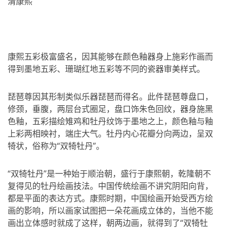
清康熙
康熙五彩极富盛名，因其能够在颜色釉器身上施彩作画而
得到墨地五彩、珊瑚红地五彩等不同的瓷器审美样式。
琵琶尊因其形制类似乐器琵琶而得名。此件琵琶尊盘口，
修颈，垂腹，两层台式圈足，盘口饰朱色回纹，器身施黑
色釉，五彩描绘雉鸡和牡丹纹饰于墨地之上，颜色釉与釉
上彩两相映衬，端庄大气。牡丹内心花瓣分向两边，呈双
犄状，俗称为“双犄牡丹”。
“双犄牡丹”是一种始于顺治朝，盛行于康熙朝，乾隆朝不
复得见的牡丹绘画技法。中国传统绘画不讲究阴阳向背，
都是平面的表达方式。康熙时期，中国绘画开始受西方绘
画的影响，所以画家试图把一朵花画成立体的，当他不能
画出立体感时就成了这样，朝两边画，就得到了“双犄牡