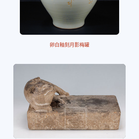
卵白釉刻月影梅罐