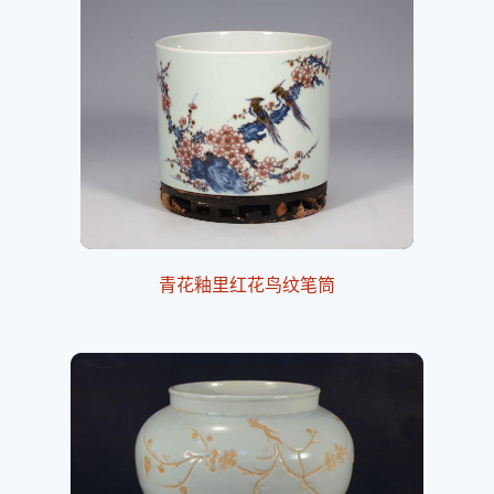
青花釉里红花鸟纹笔筒