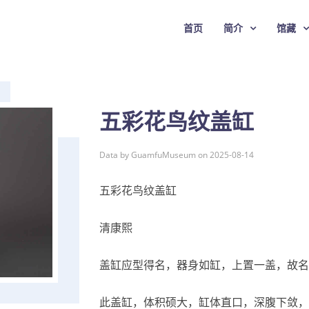
首页
简介
馆藏
五彩花鸟纹盖缸
Data by GuamfuMuseum on 2025-08-14
五彩花鸟纹盖缸
清康熙
盖缸应型得名，器身如缸，上置一盖，故名
此盖缸，体积硕大，缸体直口，深腹下敛，