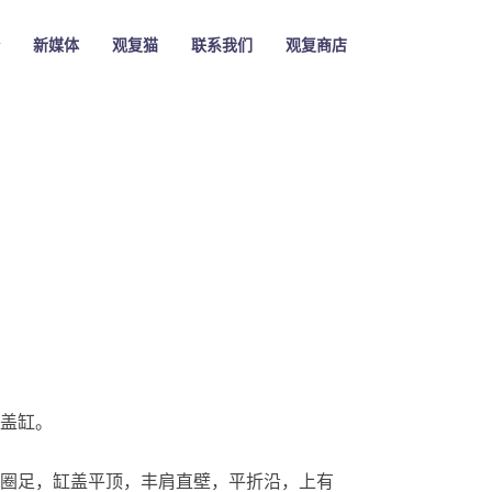
新媒体
观复猫
联系我们
观复商店
盖缸。
圈足，缸盖平顶，丰肩直壁，平折沿，上有