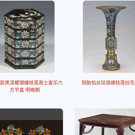
”款黑漆螺钿缠枝莲高士宴乐六
铜胎掐丝珐琅缠枝莲纹花
方节盒 明晚期