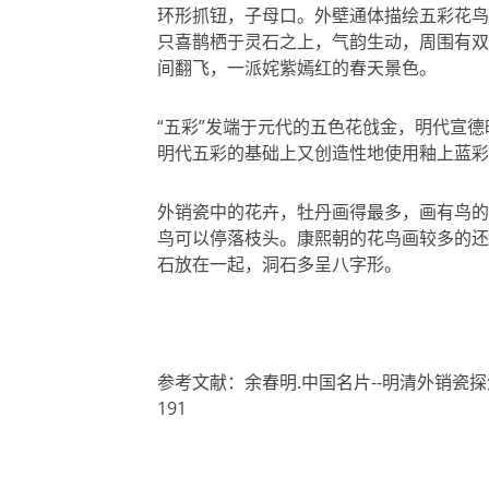
环形抓钮，子母口。外壁通体描绘五彩花鸟
只喜鹊栖于灵石之上，气韵生动，周围有双
间翻飞，一派姹紫嫣红的春天景色。
“五彩”发端于元代的五色花戗金，明代宣
明代五彩的基础上又创造性地使用釉上蓝彩
外销瓷中的花卉，牡丹画得最多，画有鸟的
鸟可以停落枝头。康熙朝的花鸟画较多的还
石放在一起，洞石多呈八字形。
参考文献：余春明.中国名片--明清外销瓷探源
191