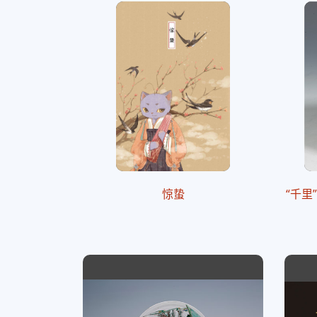
惊蛰
“千里