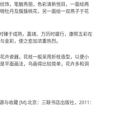
纹饰，笔触秀丽，色彩清新悦目，一面绘两
犄牡丹及簇簇桃花，另一面绘一双燕子于花
德时臻于成熟，嘉靖、万历时盛行，康熙五彩在
与金彩，使之愈加浓重热烈。
花卉瓷器，花枝一般采用折枝造型，以便小
是平面画法，鸟画得比较简单，花卉多和洞
与收藏 [M].北京：三联书店出版社，2011：