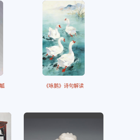
觚
《咏鹅》诗句解读