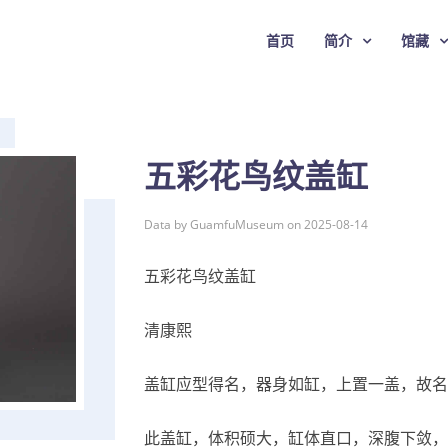
首页
简介
馆藏
五彩花鸟纹盖缸
Data by GuamfuMuseum on 2025-08-14
五彩花鸟纹盖缸
清康熙
盖缸应型得名，器身如缸，上置一盖，故名
此盖缸，体积硕大，缸体直口，深腹下敛，