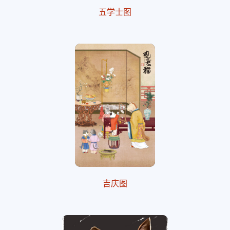
五学士图
吉庆图