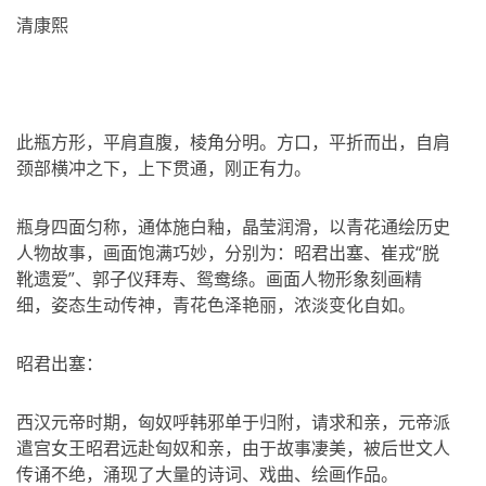
清康熙
此瓶方形，平肩直腹，棱角分明。方口，平折而出，自肩
颈部横冲之下，上下贯通，刚正有力。
瓶身四面匀称，通体施白釉，晶莹润滑，以青花通绘历史
人物故事，画面饱满巧妙，分别为：昭君出塞、崔戎“脱
靴遗爱”、郭子仪拜寿、鸳鸯绦。画面人物形象刻画精
细，姿态生动传神，青花色泽艳丽，浓淡变化自如。
昭君出塞：
西汉元帝时期，匈奴呼韩邪单于归附，请求和亲，元帝派
遣宫女王昭君远赴匈奴和亲，由于故事凄美，被后世文人
传诵不绝，涌现了大量的诗词、戏曲、绘画作品。