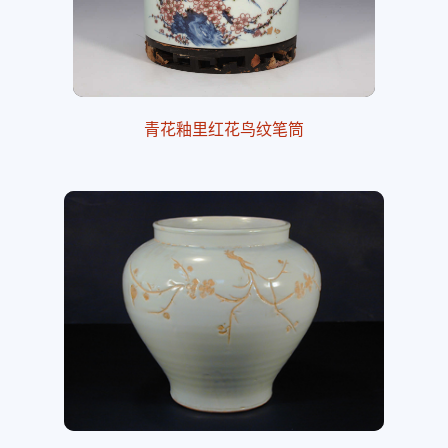
青花釉里红花鸟纹笔筒