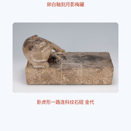
卵白釉刻月影梅罐
卧虎形一路连科纹石砚 金代