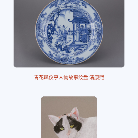
青花凤仪亭人物故事纹盘 清康熙