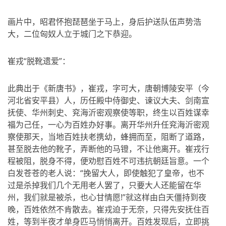
画片中，昭君怀抱琵琶坐于马上，身后护送队伍声势浩
大，二位匈奴人立于城门之下恭迎。
崔戎“脱靴遗爱”：
此典出于《新唐书》，崔戎，字可大，唐朝博陵安平（今
河北省安平县）人，历任殿中侍御史、谏议大夫、剑南宣
抚使、华州刺史、兖海沂密观察使等职，终生以百姓谋幸
福为己任，一心为百姓办好事。离开华州升任兖海沂密观
察使那天，当地百姓扶老携幼，蜂拥而至，阻断了道路，
甚至脱去他的靴子，弄断他的马镫，不让他离开。崔戎行
程被阻，脱身不得，便劝慰百姓不可违抗朝廷旨意。一个
白发苍苍的老人说：“挽留大人，即使触犯了皇帝，也不
过是杀掉我们几个无用老人罢了，只要大人还能留在华
州，我们就是被杀，也心甘情愿!”就这样由白天僵持到夜
晚，百姓依然不肯散去。崔戎迫于无奈，只得先安抚住百
姓，等到半夜才单身匹马悄悄离开。百姓发现后，立即挑