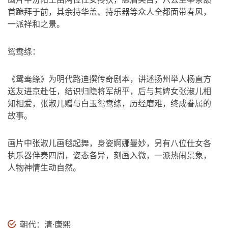
首跪拜于前，其余持华盖、持乐器等众人全都面带春风，
一派祥和之景。
鸳鸯绦：
《鸳鸯绦》为明代路迪撰传奇剧本，讲述扬州举人杨直方
送友进京赴任，结识归隐将军胡平，后与其婢女张淑儿相
知相爱，张淑儿赠与白玉鸳鸯绦，历经磨难，终成眷属的
故事。
画片中张淑儿画毯起舞，身姿婀娜曼妙，另有八位仕女各
执乐器伴奏四周，姿态各异，刻画入微，一派热闹景象，
人物神情生动自然。
朝代：清·康熙