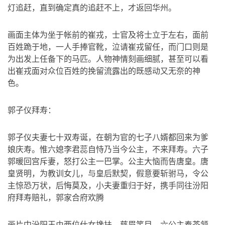
灯追赶，直到确定真的追赶不上，才返回华州。
画面主体为坐于帐前的崔戎，士官及将士立于左右，面前
百姓跪于地，一人手捧官靴，泣请崔戎留任，而门口则是
为出发上任备下的马匹。人物神情刻画细腻，甚至可以看
出崔戎面对众位百姓的挽留流露出的既感动又无奈的神
色。
郭子仪拜寿：
郭子仪夫妻七十双寿诞，在朝为官的七子八婿都回来为爹
娘庆寿。惟六媳李君蕊自恃乃当今公主，不来拜寿。六子
郭暖回宫斥妻，怒打公主一巴掌。公主大恼而告唐皇。唐
皇贤明，为教训女儿，与皇后默契，假意要斩驸马，令公
主惊恐万状，后悔莫及，小夫妻重归于好，携手同往汾阳
府拜寿赔礼，郭家合府欢腾
画片中汾阳王由两位仕女搀扶，慈眉笑目，六公主奉茶颔