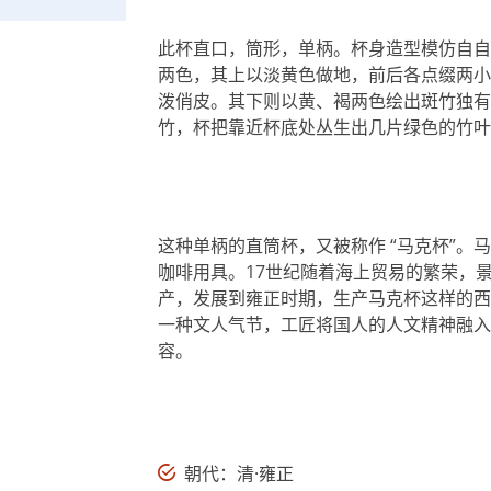
此杯直口，筒形，单柄。杯身造型模仿自自
两色，其上以淡黄色做地，前后各点缀两小
泼俏皮。其下则以黄、褐两色绘出斑竹独有
竹，杯把靠近杯底处丛生出几片绿色的竹叶
这种单柄的直筒杯，又被称作 “马克杯”
咖啡用具。17世纪随着海上贸易的繁荣，
产，发展到雍正时期，生产马克杯这样的西
一种文人气节，工匠将国人的人文精神融入
容。
朝代：清·雍正