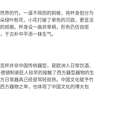
然界的竹。一道不规则的斜棱，将杯身划分为
朵绿叶粉花，小花打破了单色的沉寂，更显活
的斑痕。杯身设一曲状单柄，形色仍仿自斑
，于古朴中平添一抹生气。
。马克杯并非中国传统器型，是欧洲人日常饮酒、
景德镇制瓷匠人较早的接触了西方器型器物的生
方日常器具己经是驾轻就熟。中国文化赋予竹
西方器物之举，也体现了中国文化的博大包