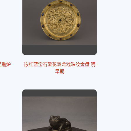
足熏炉
嵌红蓝宝石錾花双龙戏珠纹金盘 明
早期