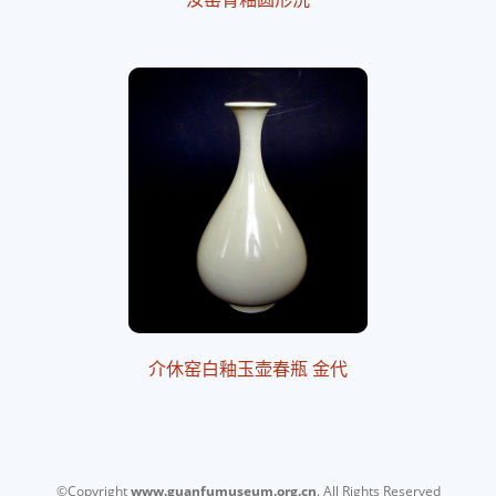
介休窑白釉玉壶春瓶 金代
©Copyright
www.guanfumuseum.org.cn
. All Rights Reserved