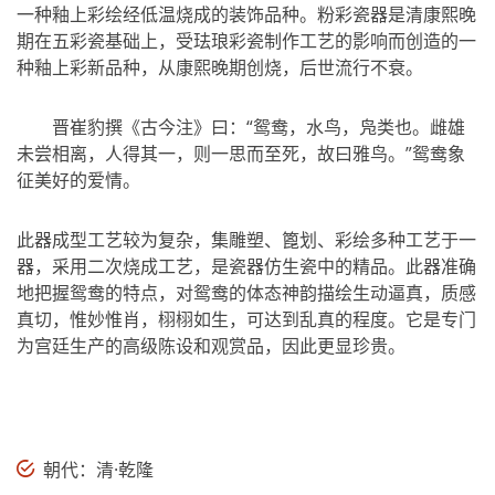
一种釉上彩绘经低温烧成的装饰品种。粉彩瓷器是清康熙晚
期在五彩瓷基础上，受珐琅彩瓷制作工艺的影响而创造的一
种釉上彩新品种，从康熙晚期创烧，后世流行不衰。
晋崔豹撰《古今注》曰：“鸳鸯，水鸟，凫类也。雌雄
未尝相离，人得其一，则一思而至死，故曰雅鸟。”鸳鸯象
征美好的爱情。
此器成型工艺较为复杂，集雕塑、篦划、彩绘多种工艺于一
器，采用二次烧成工艺，是瓷器仿生瓷中的精品。此器准确
地把握鸳鸯的特点，对鸳鸯的体态神韵描绘生动逼真，质感
真切，惟妙惟肖，栩栩如生，可达到乱真的程度。它是专门
为宫廷生产的高级陈设和观赏品，因此更显珍贵。
朝代：清·乾隆