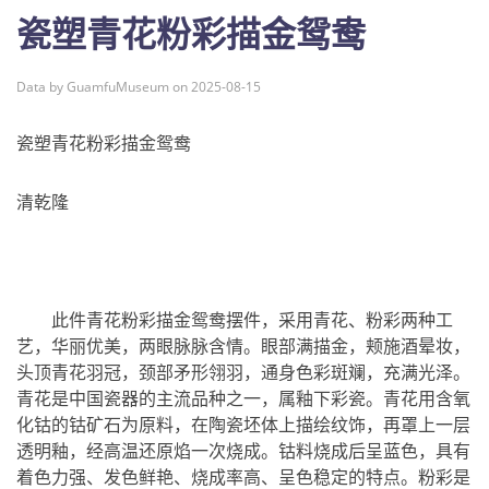
瓷塑青花粉彩描金鸳鸯
Data by GuamfuMuseum on 2025-08-15
瓷塑青花粉彩描金鸳鸯
清乾隆
此件青花粉彩描金鸳鸯摆件，采用青花、粉彩两种工
艺，华丽优美，两眼脉脉含情。眼部满描金，颊施酒晕妆，
头顶青花羽冠，颈部矛形翎羽，通身色彩斑斓，充满光泽。
青花是中国瓷器的主流品种之一，属釉下彩瓷。青花用含氧
化钴的钴矿石为原料，在陶瓷坯体上描绘纹饰，再罩上一层
透明釉，经高温还原焰一次烧成。钴料烧成后呈蓝色，具有
着色力强、发色鲜艳、烧成率高、呈色稳定的特点。粉彩是