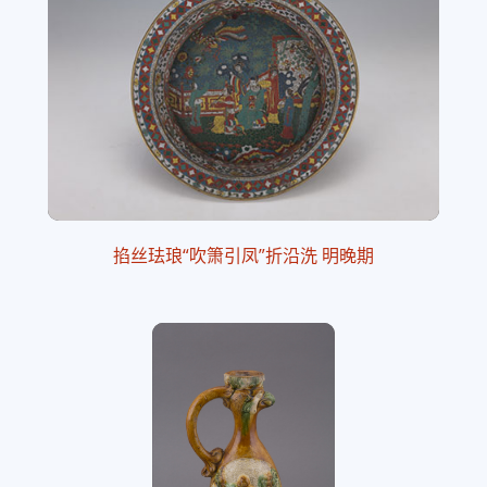
掐丝珐琅“吹箫引凤”折沿洗 明晚期