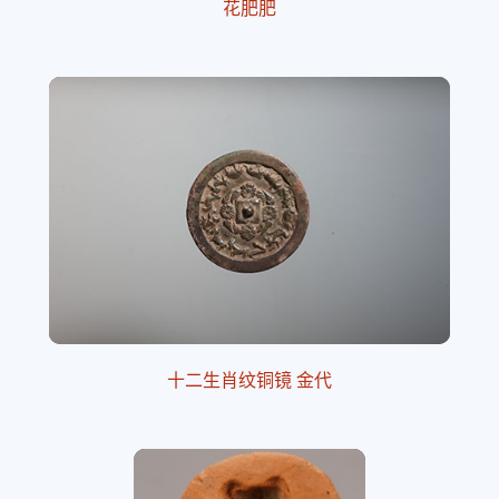
花肥肥
十二生肖纹铜镜 金代