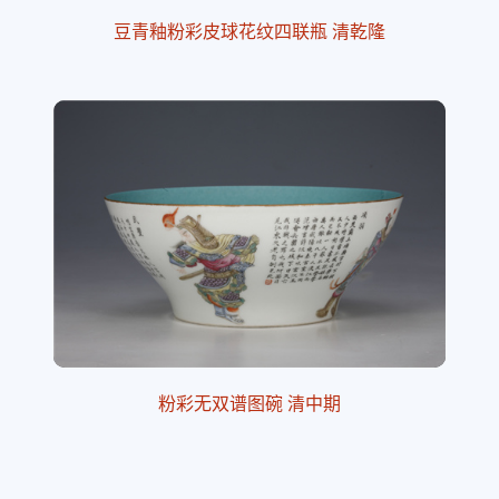
豆青釉粉彩皮球花纹四联瓶 清乾隆
粉彩无双谱图碗 清中期