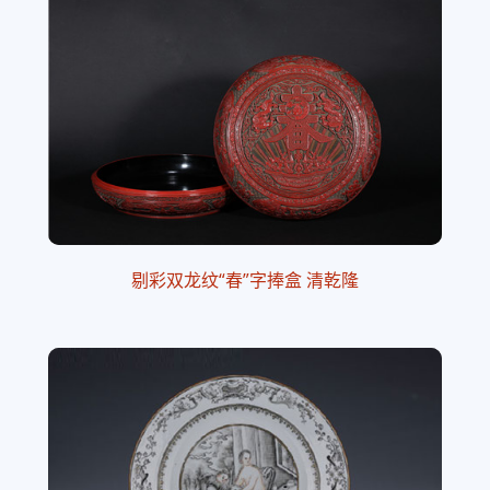
剔彩双龙纹“春”字捧盒 清乾隆