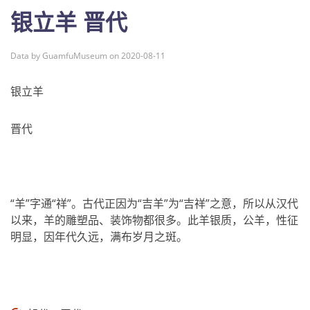
银立羊 晋代
Data by GuamfuMuseum on 2020-08-11
银立羊
晋代
“羊”字通“祥”。古代正因为“吉羊”为“吉祥”之意，所以从汉代
以来，羊的雕塑品、装饰物都很多。此羊银质，公羊，性征
明显，因年代久远，满布岁月之斑。