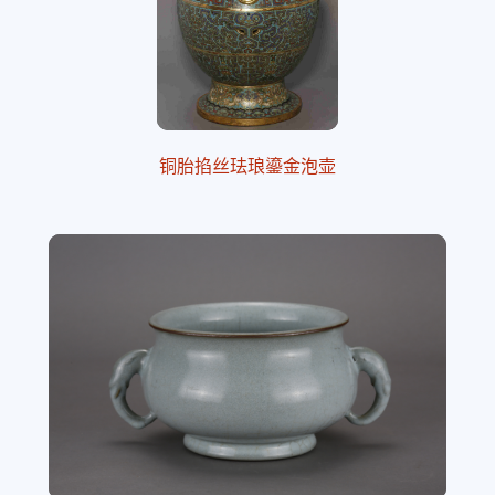
铜胎掐丝珐琅鎏金泡壶