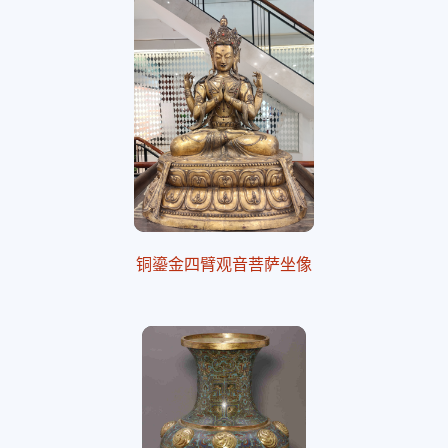
铜鎏金四臂观音菩萨坐像