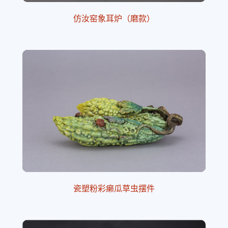
仿汝窑象耳炉（磨款）
瓷塑粉彩癞瓜草虫摆件