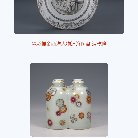
墨彩描金西洋人物沐浴图盘 清乾隆