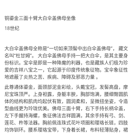
铜鎏金三面十臂大白伞盖佛母坐像
18世纪
大白伞盖佛母全称是“一切如来顶髻中出白伞盖佛母”， 藏文
名叫“杜甘姆”。 大白伞盖佛母手持一把大白伞，是其主要身
份标识。宝伞是即是一种降魔的利器，也是藏族人们极为珍
爱的吉祥八宝之一，它起源于印度传统象征物。宝伞象征性
地遮蔽了炎热之苦、疾病、障碍及邪恶力量 。
此尊通体鎏金，面颈部泥金彩绘，头戴宝冠，发髻高盘，摩
尼宝珠顶严。上身袒露，身躯丰腴，胸部饱满，腰细臀圆肌
体的结构和肌肉均起伏有致，圆润柔和，呈微扭坐姿，令造
型曲线更为玲珑优美。佛母三面十臂，右下手持长柄伞盖，
左下手握持海螺，象征佛法吉祥圆满，其余手持有弓、剑、
莲花、杵等法器。胸前佩连珠式花叶项圈和璎珞长链，四肢
均饰钏环。腰系璎珞宝带，下身着长裙，布料轻薄贴身，裙