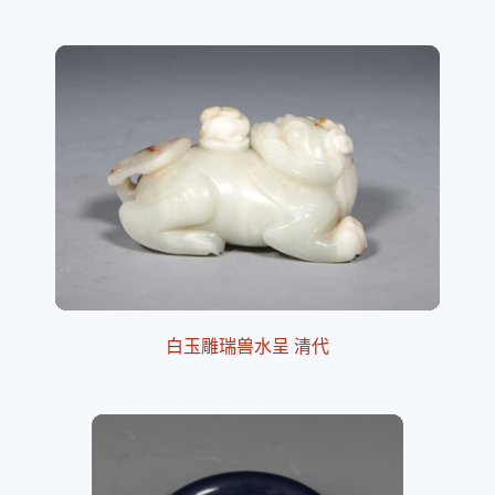
白玉雕瑞兽水呈 清代