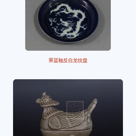
霁蓝釉反白龙纹盘