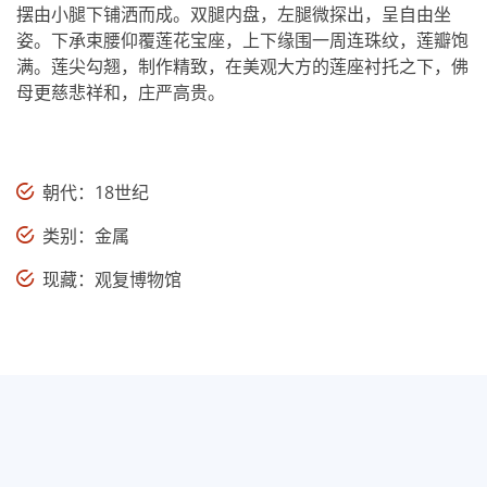
摆由小腿下铺洒而成。双腿内盘，左腿微探出，呈自由坐
姿。下承束腰仰覆莲花宝座，上下缘围一周连珠纹，莲瓣饱
满。莲尖勾翘，制作精致，在美观大方的莲座衬托之下，佛
母更慈悲祥和，庄严高贵。
朝代：18世纪
类别：金属
现藏：观复博物馆