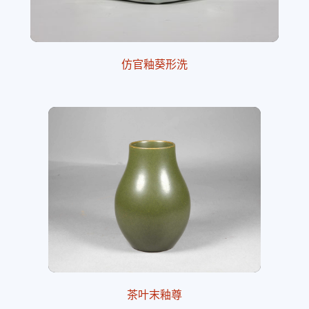
仿官釉葵形洗
茶叶末釉尊