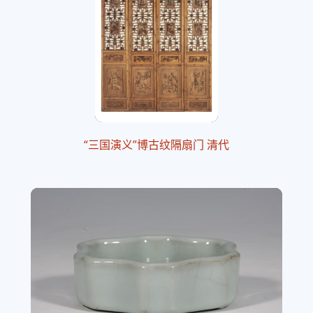
“三国演义”博古纹隔扇门 清代