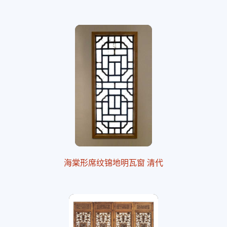
海棠形席纹锦地明瓦窗 清代