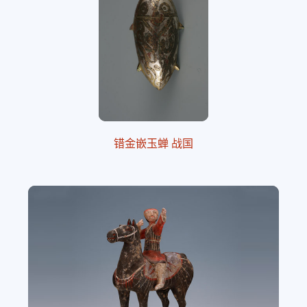
错金嵌玉蝉 战国