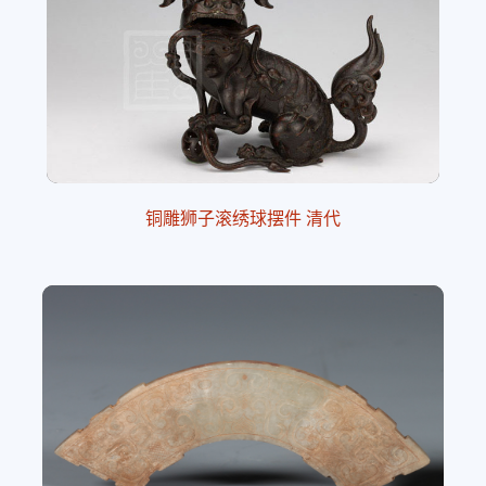
铜雕狮子滚绣球摆件 清代