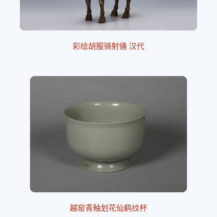
彩绘胡服骑射俑 汉代
越窑青釉划花仙鹤纹杯