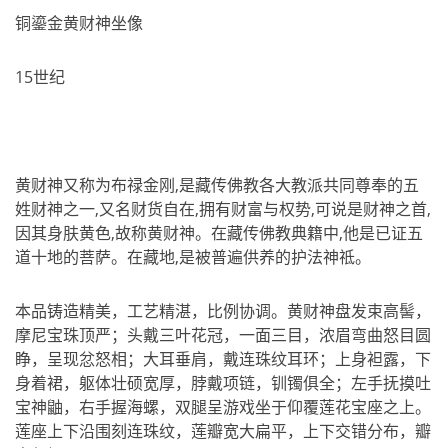
铜鎏金黄财神坐像
15世纪
黄财神又称为布禄金刚,是藏传佛教各大教派共同尊奉的五
姓财神之一,又名财货自在,拥有财富与权势,可说是财神之首,
因其身肤黄色,故称黄财神。在藏传佛教典籍中,他是已证五
道十地的菩萨。在藏地,是被普遍供养的护法神祗。
本品铸造精美，工艺精湛，比例协调。黄财神盘发束高髻，
摩尼宝珠顶严；头戴三叶花冠，一面三目，浓眉弯曲怒目圆
睁，呈现忿怒相；大耳垂肩，戴连珠纹耳环；上身袒露，下
身着裙，躯体壮硕宽厚，脖戴项链，钏镯俱全；左手抚摸吐
宝神鼬，右手握海螺，双腿呈游戏坐于仰覆莲花宝座之上。
莲座上下沿围刻连珠纹，莲瓣宽大扁平，上下交错分布，瓣