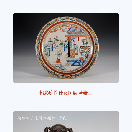
粉彩庭院仕女图盘 清雍正