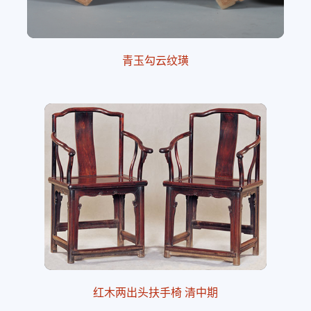
青玉勾云纹璜
红木两出头扶手椅 清中期