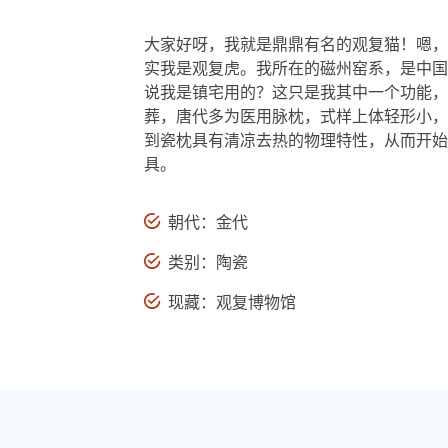
大家好呀，我就是鼎鼎有名的观复猫！嗯，
实我是观复虎。我所在的磁州窑系，是中国
说我是镇宅用的？这只是我其中一个功能，
葬，唐代多为医用脉枕，式样上体轻形小，
到瓷枕具有清凉去热的物理特性，从而开始
具。
朝代：金代
类别：陶瓷
现藏：观复博物馆