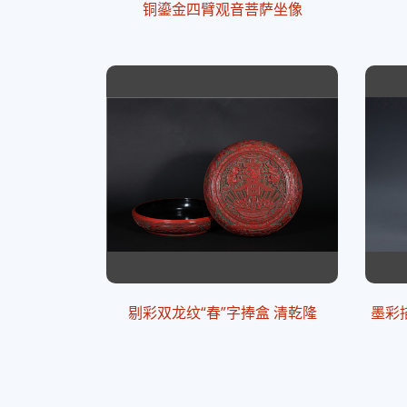
铜鎏金四臂观音菩萨坐像
剔彩双龙纹“春”字捧盒 清乾隆
墨彩