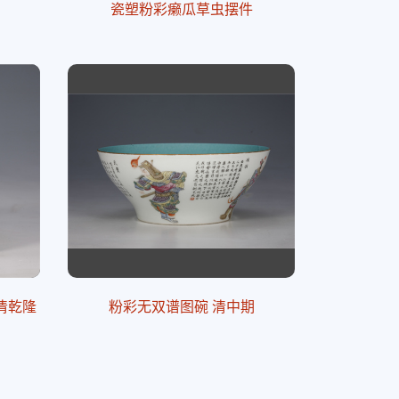
瓷塑粉彩癞瓜草虫摆件
清乾隆
粉彩无双谱图碗 清中期