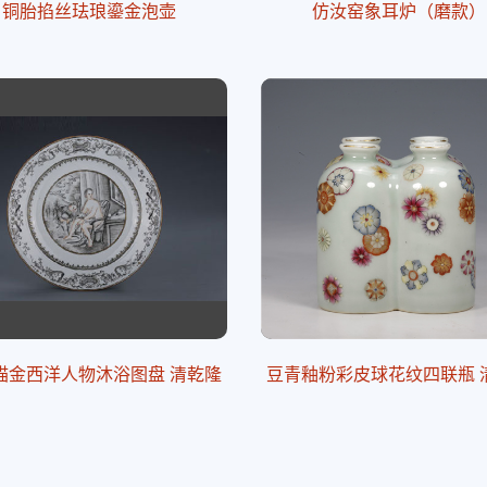
铜胎掐丝珐琅鎏金泡壶
仿汝窑象耳炉（磨款）
描金西洋人物沐浴图盘 清乾隆
豆青釉粉彩皮球花纹四联瓶 