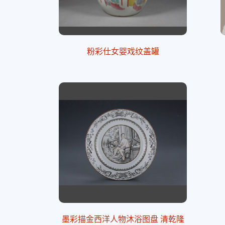
粉彩仕女婴戏纹盖罐
墨彩描金西洋人物沐浴图盘 清乾隆