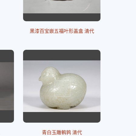
黑漆百宝嵌五福叶形盖盒 清代
宋
青白玉雕鹌鹑 清代