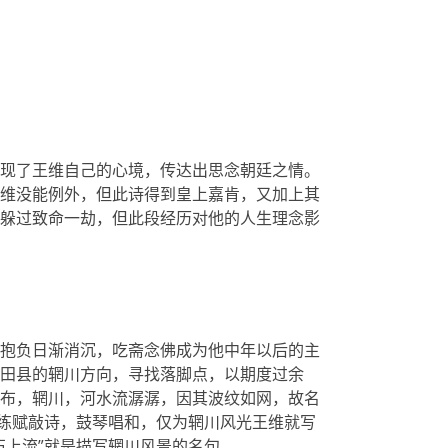
现了王维自己的心境，传达出思念朝廷之情。
维没能例外，但此诗得到皇上嘉肯，又加上其
躲过致命一劫，但此段经历对他的人生理念影
抱负日渐消沉，吃斋念佛成为他中年以后的主
田县的辋川方向，寻找落脚点，以期度过余
布，辋川，河水流潺潺，因其波纹如网，故名
，练赋敲诗，鼓琴唱和，仅为辋川风光王维就写
石上流”就是描写辋川风景的名句。