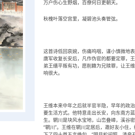
万户伤心生野烟，百僚何日更朝天。
秋槐叶落空宫里，凝碧池头奏管弦。
这首诗低回哀婉，伤痛呜咽，谨小慎微地表
唐军收复长安后，凡作伪官的都要定罪，王
弟王缙平叛有功，愿削籍为兄赎罪，让王维
响很大。
王维本来中年之后就半官半隐，早年的政治
要生活方式。他特意走出长安，向东南方蓝
生。辋川是块风水宝地，山峦叠嶂，溪谷密
“辋川”。王维在辋川定居后，邀好友小住
下了四十首五言绝句，“明月松间照，清泉