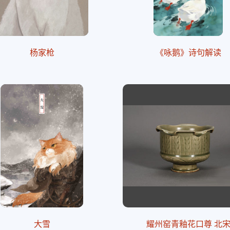
杨家枪
《咏鹅》诗句解读
大雪
耀州窑青釉花口尊 北