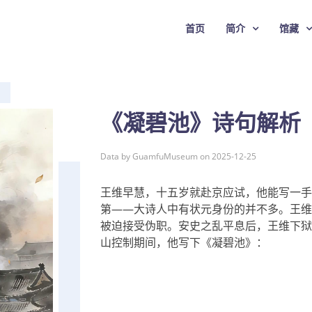
首页
简介
馆藏
《凝碧池》诗句解析
Data by GuamfuMuseum on 2025-12-25
王维早慧，十五岁就赴京应试，他能写一手
第——大诗人中有状元身份的并不多。王维
被迫接受伪职。安史之乱平息后，王维下狱
山控制期间，他写下《凝碧池》：