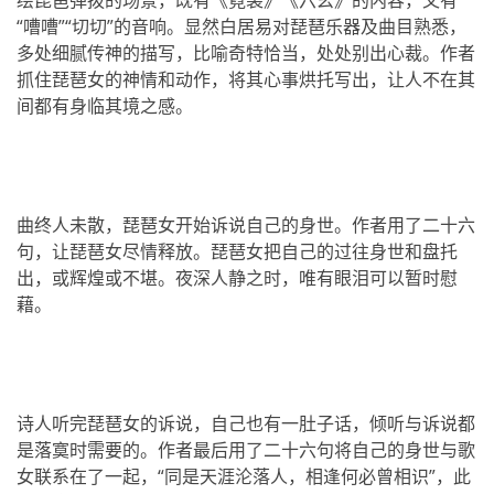
“嘈嘈”“切切”的音响。显然白居易对琵琶乐器及曲目熟悉，
多处细腻传神的描写，比喻奇特恰当，处处别出心裁。作者
抓住琵琶女的神情和动作，将其心事烘托写出，让人不在其
间都有身临其境之感。
曲终人未散，琵琶女开始诉说自己的身世。作者用了二十六
句，让琵琶女尽情释放。琵琶女把自己的过往身世和盘托
出，或辉煌或不堪。夜深人静之时，唯有眼泪可以暂时慰
藉。
诗人听完琵琶女的诉说，自己也有一肚子话，倾听与诉说都
是落寞时需要的。作者最后用了二十六句将自己的身世与歌
女联系在了一起，“同是天涯沦落人，相逢何必曾相识”，此