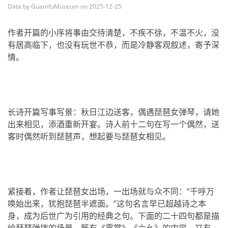
Data by GuamfuMuseum on 2025-12-25
作者开篇的小序将事由交待清楚，不疾不徐，不温不火，没
有居高临下，也没有玩世不恭，而是冷静客观叙述，寄予深
情。
长诗开篇写事写景：秋日江边送客，偶遇琵琶女弹琴，请她
出来相见，添酒重新开宴。诗人前十二句在写一个偶然，送
客时偶然听到琵琶声，想起要与琵琶女相见。
紧接着，作者让琵琶女出场，一出场就与众不同：“千呼万
唤始出来，犹抱琵琶半遮面。”这句名言早已超越诗之本
身，成为后世广为引用的经典之句。下面的二十四句都是描
绘琵琶弹拨的场景，既有《霓裳》《六幺》的内容，又有