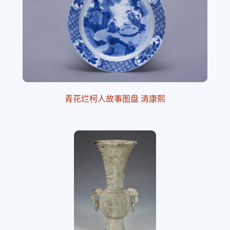
青花烂柯人故事图盘 清康熙