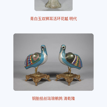
青白玉双狮耳活环花觚 明代
铜胎掐丝珐琅鹌鹑 清乾隆