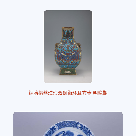
铜胎掐丝珐琅双狮衔环耳方壶 明晚期