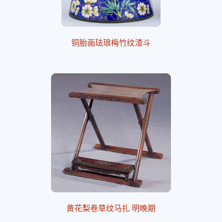
铜胎画珐琅梅竹纹渣斗
黄花梨卷草纹马扎 明晚期