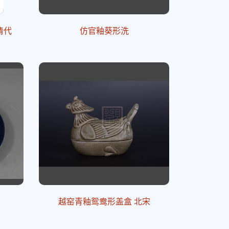
清代
仿官釉葵形洗
越窑青釉鸳鸯形盖盒 北宋