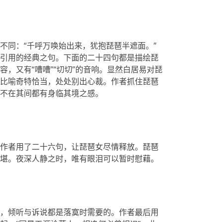
不同：“千呼万唤始出来，犹抱琵琶半遮面。”
引用的经典之句。下面的二十四句都是描绘琵
，又有“嘈嘈”“切切”的音响。显然白居易对琵
比喻奇特恰当，处处别出心裁。作者抓住琵琶
不在其间都有身临其境之感。
作者用了二十六句，让琵琶女尽情释放。琵琶
堪。夜深人静之时，唯有眼泪可以暂时慰藉。
，倾听与诉说都是落寞时需要的。作者最后用