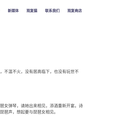
新媒体
观复猫
联系我们
观复商店
，不温不火，没有居高临下，也没有玩世不
琶女弹琴，请她出来相见，添酒重新开宴。诗
琵琶声，想起要与琵琶女相见。