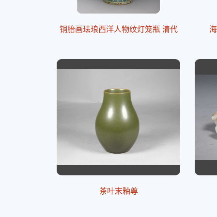
铜胎画珐琅西洋人物纹灯笼瓶 清代
海
茶叶末釉尊