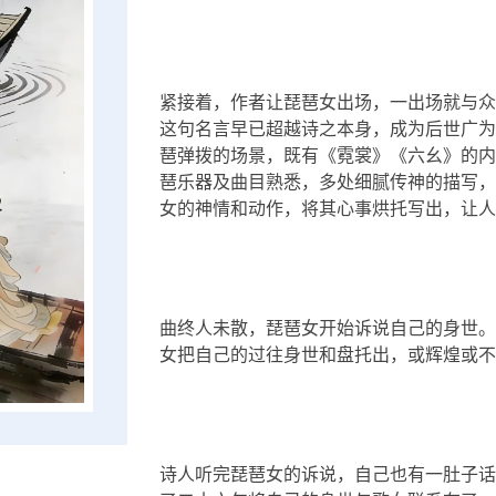
紧接着，作者让琵琶女出场，一出场就与众
这句名言早已超越诗之本身，成为后世广为
琶弹拨的场景，既有《霓裳》《六幺》的内容
琶乐器及曲目熟悉，多处细腻传神的描写，
女的神情和动作，将其心事烘托写出，让人
曲终人未散，琵琶女开始诉说自己的身世。
女把自己的过往身世和盘托出，或辉煌或不
诗人听完琵琶女的诉说，自己也有一肚子话