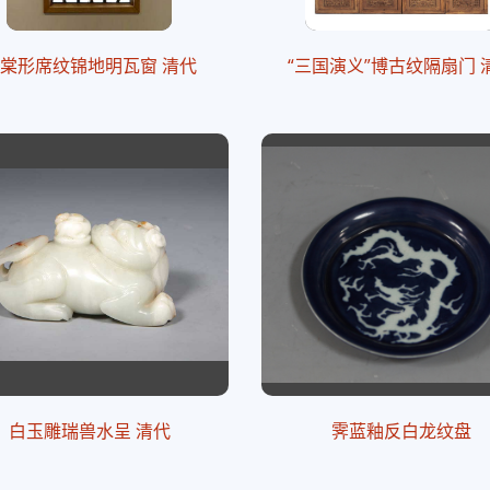
棠形席纹锦地明瓦窗 清代
“三国演义”博古纹隔扇门 
白玉雕瑞兽水呈 清代
霁蓝釉反白龙纹盘