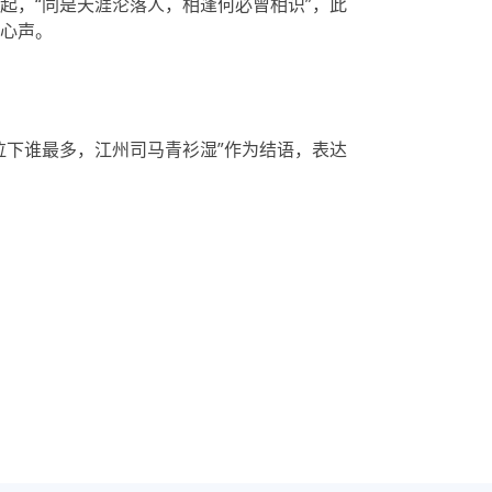
起，“同是天涯沦落人，相逢何必曾相识”，此
心声。
泣下谁最多，江州司马青衫湿”作为结语，表达