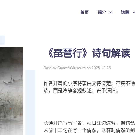
首页
简介
馆藏
《琵琶行》诗句解读
Data by GuamfuMuseum on 2025-12-25
作者开篇的小序将事由交待清楚，不疾不徐
恭，而是冷静客观叙述，寄予深情。
长诗开篇写事写景：秋日江边送客，偶遇琵
人前十二句在写一个偶然，送客时偶然听到