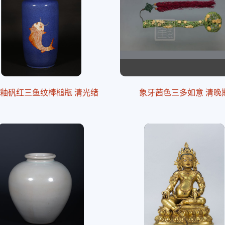
釉矾红三鱼纹棒槌瓶 清光绪
象牙茜色三多如意 清晚