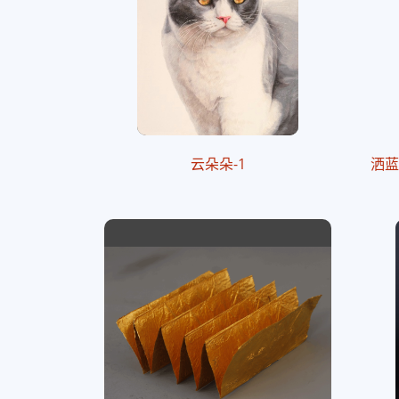
云朵朵-1
洒蓝