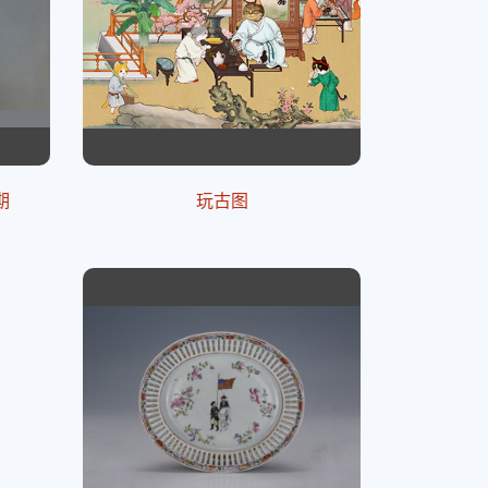
期
玩古图