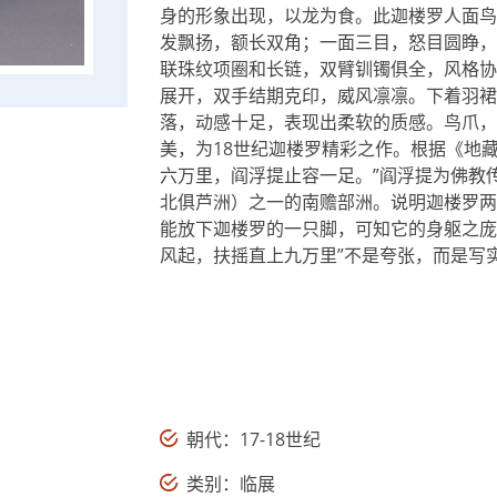
身的形象出现，以龙为食。此迦楼罗人面鸟
发飘扬，额长双角；一面三目，怒目圆睁，
联珠纹项圈和长链，双臂钏镯俱全，风格协
展开，双手结期克印，威风凛凛。下着羽裙
落，动感十足，表现出柔软的质感。鸟爪，
美，为18世纪迦楼罗精彩之作。根据《地
六万里，
阎浮提
止容一足。”阎浮提为佛教
北俱芦洲）之一的南赡部洲。说明迦楼罗两
能放下迦楼罗的一只脚，可知它的身躯之庞
风起，扶摇直上九万里”不是夸张，而是写
朝代：17-18世纪
类别：临展