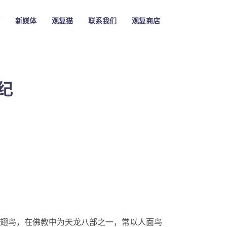
新媒体
观复猫
联系我们
观复商店
纪
翅鸟，在佛教中为天龙八部之一，常以人面鸟