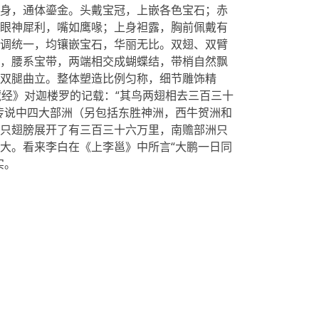
身，通体鎏金。头戴宝冠，上嵌各色宝石；赤
眼神犀利，嘴如鹰喙；上身袒露，胸前佩戴有
调统一，均镶嵌宝石，华丽无比。双翅、双臂
，腰系宝带，两端相交成蝴蝶结，带梢自然飘
双腿曲立。整体塑造比例匀称，细节雕饰精
藏经》对迦楼罗的记载：“其鸟两翅相去三百三十
传说中四大部洲（另包括东胜神洲，西牛贺洲和
只翅膀展开了有三百三十六万里，南赡部洲只
大。看来李白在《上李邕》中所言“大鹏一日同
实。