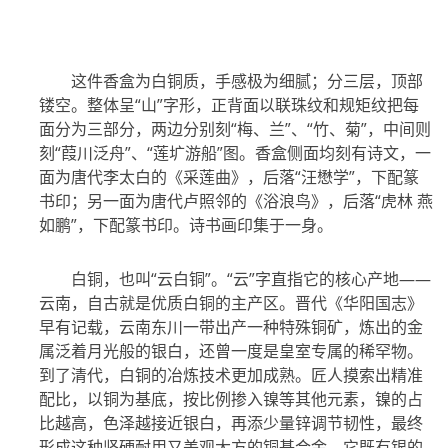
这件香盒为白铜质，手感极为细腻；分三层，顶部
镂空。整体呈“山”字形，正背面以联珠纹和规矩纹把每
面分为三部分，两边分别刻“梅、兰”、“竹、菊”，中间则
刻“葭川泛舟”、“莲圹游船”图。香盒侧面均刻有诗文，一
面为唐代李太白的《采莲曲》，后落“汪懋学”，下配篆
书印；另一面为唐代卢照邻的《浴浪鸟》，后落“虎林 燕
如鹏”，下配篆书印。诗书画印集于一身。
白铜，也叫“云白铜”。“云”字直指它的核心产地——
云南，自古就是优质白铜的主产区。晋代《华阳国志》
早有记载，云南东川一带出产一种特殊铜矿，炼出的金
属泛着月光般的银白，还曾一度是皇室专属的稀罕物。
到了清代，白铜的冶炼技术更加成熟。匠人摸索出精准
配比，以铜为基底，按比例掺入镍等其他元素，镍的占
比越高，色泽越接近银白，再添少量锌调节韧性，最终
形成这种坚硬耐用又美观大方的铜基合金。它既有银的