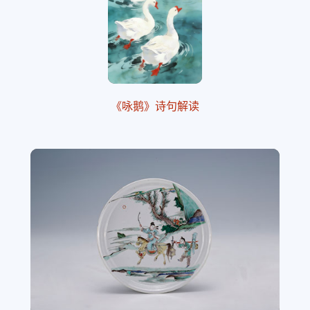
《咏鹅》诗句解读