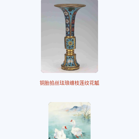
铜胎掐丝珐琅缠枝莲纹花觚