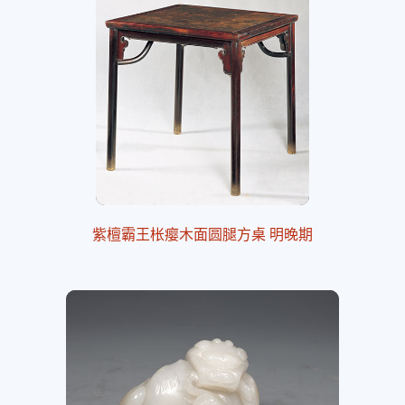
紫檀霸王枨瘿木面圆腿方桌 明晚期