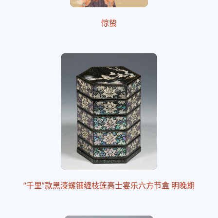
惊蛰
“千里”款黑漆螺钿缠枝莲高士宴乐六方节盒 明晚期