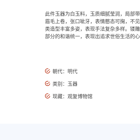
此件玉器为白玉料，玉质细腻莹润，局部带
眉毛上卷，张口呲牙，表情憨态可掬，不见
类造型丰富多姿，表现手法复杂多样。镂雕
部分的和谐统一，表现出追求世俗生活的心态。 
朝代：明代
类别：玉器
现藏：观复博物馆