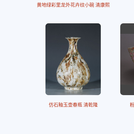
黄地绿彩里龙外花卉纹小碗 清康熙
仿石釉玉壶春瓶 清乾隆