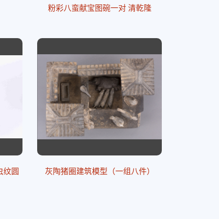
粉彩八蛮献宝图碗一对 清乾隆
虫纹圆
灰陶猪圈建筑模型（一组八件）