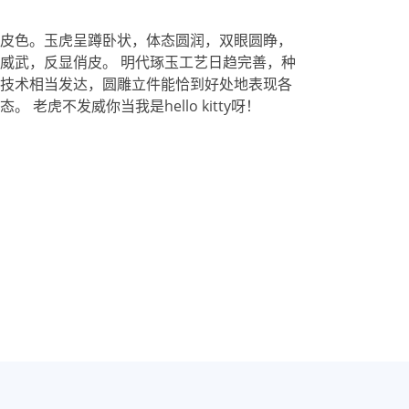
皮色。玉虎呈蹲卧状，体态圆润，双眼圆睁，
威武，反显俏皮。 明代琢玉工艺日趋完善，种
技术相当发达，圆雕立件能恰到好处地表现各
老虎不发威你当我是hello kitty呀！