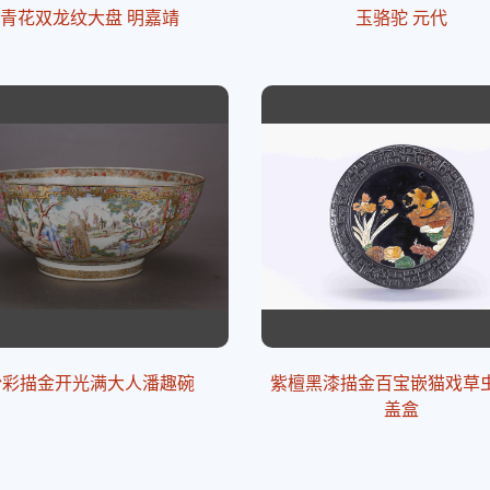
青花双龙纹大盘 明嘉靖
玉骆驼 元代
粉彩描金开光满大人潘趣碗
紫檀黑漆描金百宝嵌猫戏草
盖盒