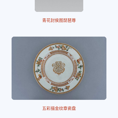
青花封侯图琵琶尊
五彩描金纹章瓷盘