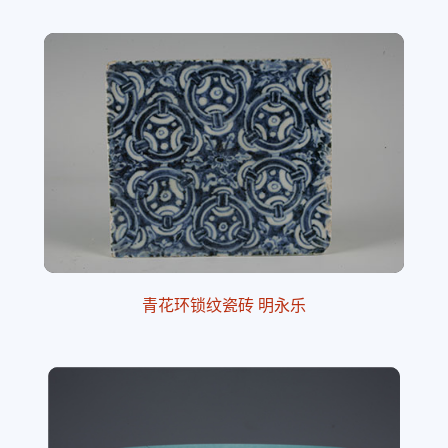
青花环锁纹瓷砖 明永乐