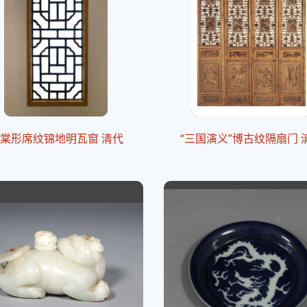
棠形席纹锦地明瓦窗 清代
“三国演义”博古纹隔扇门 