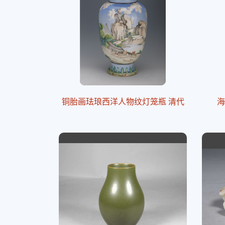
铜胎画珐琅西洋人物纹灯笼瓶 清代
海