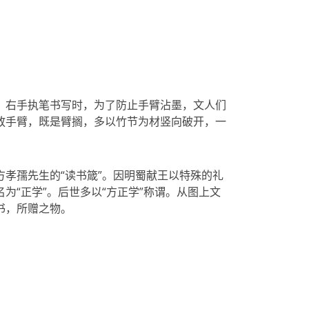
，右手执笔书写时，为了防止手臂沾墨，文人们
放手臂，既是臂搁，多以竹节为材竖向破开，一
孝孺先生的“读书箴”。因明蜀献王以特殊的礼
为“正学”。后世多以“方正学”称谓。从图上文
书，所赠之物。