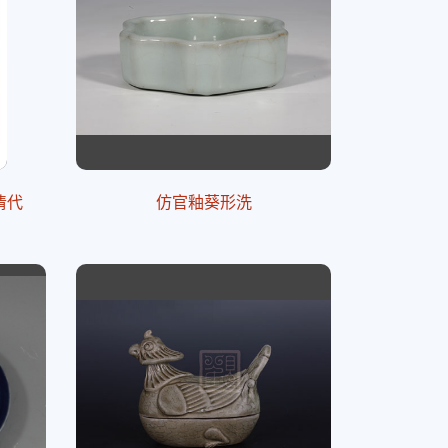
清代
仿官釉葵形洗