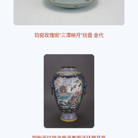
钧窑玫瑰斑“三潭映月”纹盘 金代
铜胎画珐琅海屋添筹图活环狮耳瓶