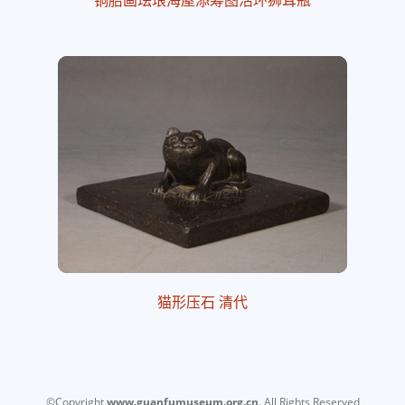
猫形压石 清代
©Copyright
www.guanfumuseum.org.cn
. All Rights Reserved