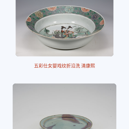
五彩仕女婴戏纹折沿洗 清康熙