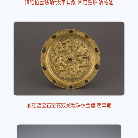
铜胎掐丝珐琅“太平有象”四足熏炉 清乾隆
嵌红蓝宝石錾花双龙戏珠纹金盘 明早期