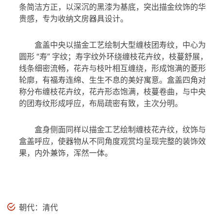
条简洁方正，以深沉的黑漆为基底，突出描金纹饰的华
贵感，专为收纳文房器具设计。
盒盖中央以描金工艺绘制大型缠枝团寿纹，中心为
圆形 “寿” 字纹；寿字纹外环绕缠枝花卉纹，枝蔓舒展，
线条细密流畅，花卉与枝叶相互缠绕，形成饱满的菱形
轮廓，有福寿连绵、生生不息的美好寓意。盒盖四角对
称分布缠枝花卉纹，花卉形态饱满，枝蔓卷曲，与中央
的团寿纹形成呼应，布局疏密有致，主次分明。
盒身侧面同样以描金工艺绘制缠枝花卉纹，纹饰与
盒盖呼应，使器物从不同角度观赏均呈现完整的装饰效
果，内外兼饰，浑然一体。
朝代：清代