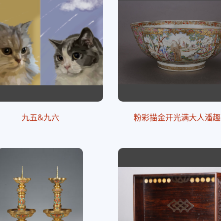
九五&九六
粉彩描金开光满大人潘趣