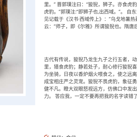
里。” 晋郭璞注曰：“狻猊，狮子。亦食虎豹
虎豹。”郭璞注:“即狮子也,出西域。”。 
见记载于《汉书·西域传上》：”乌戈地暑热
云：”师子，即《尔雅》所谓狻猊也。隋唐
古代有传说，狻猊乃龙生九子之行五者，动
里，猎食虎豹；静若处子，耐心修行狻猊喜
为坐骑，日夜以香炉烟火喂食之，使之远离
成宝相庄严之灵宠。狻猊不畏虎豹，象征勇
健不凡。瞪大双眼怒视远方，仿佛口中发出
力。 答应我，一定不要再把我的名字读错