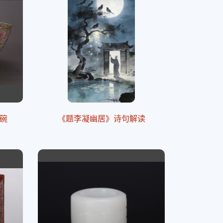
碗
《题李凝幽居》诗句解读