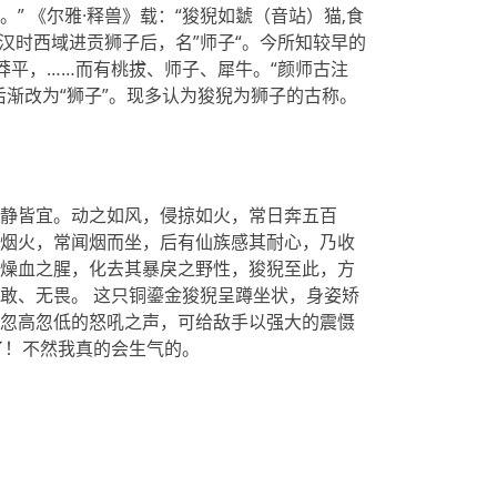
。” 《尔雅·释兽》载：“狻猊如虦（音站）猫,食
自东汉时西域进贡狮子后，名”师子“。今所知较早的
莽平，……而有桃拔、师子、犀牛。“颜师古注
后渐改为“狮子”。现多认为狻猊为狮子的古称。
静皆宜。动之如风，侵掠如火，常日奔五百
烟火，常闻烟而坐，后有仙族感其耐心，乃收
燥血之腥，化去其暴戾之野性，狻猊至此，方
敢、无畏。 这只铜鎏金狻猊呈蹲坐状，身姿矫
忽高忽低的怒吼之声，可给敌手以强大的震慑
了！不然我真的会生气的。