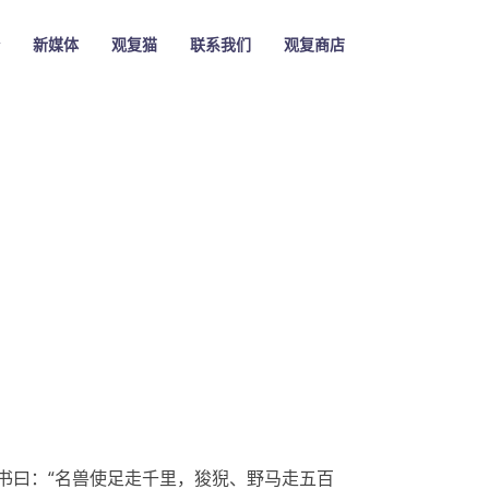
新媒体
观复猫
联系我们
观复商店
，书曰：“名兽使足走千里，狻猊、野马走五百