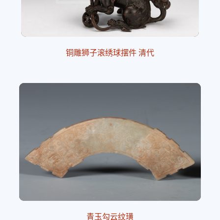
铜雕狮子滚绣球摆件 清代
青玉勾云纹璜