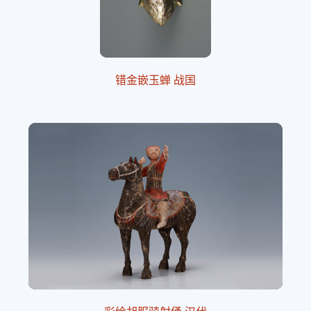
错金嵌玉蝉 战国