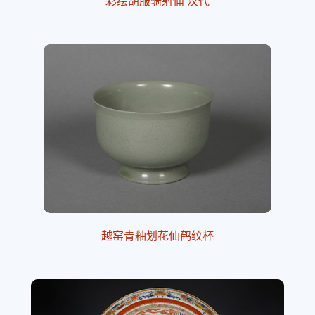
彩绘胡服骑射俑 汉代
越窑青釉划花仙鹤纹杯