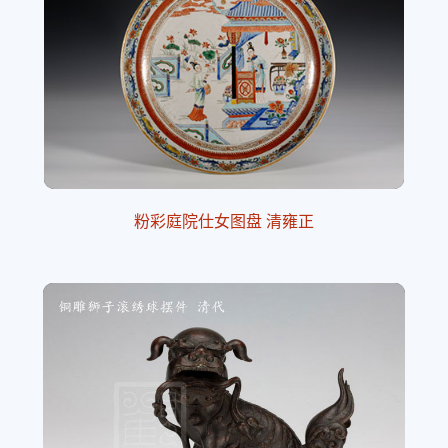
粉彩庭院仕女图盘 清雍正