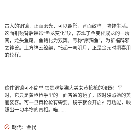
古人的铜镜，正面磨光，可以照影，背面纹样，装饰生活。
这面铜镜背后装饰“鱼龙变化”纹，表现了鱼变化成龙的一瞬
间，龙头鱼尾，鱼鳍化为双翼，号称“摩羯鱼”，为祈福辟邪
之神兽。上方祥云缭绕，托起一弯明月，正是金元时期喜用
的纹样。
这件铜镜可不简单,它是观复猫大美女黄枪枪的法器！平
时，它只是黄枪枪手里的一面普通的镜子，随时映照她的美
丽姿容。可一旦黄枪枪有需要，镜子就会开启神奇功能，映
照出一切事物的真相。喵……
朝代：金代