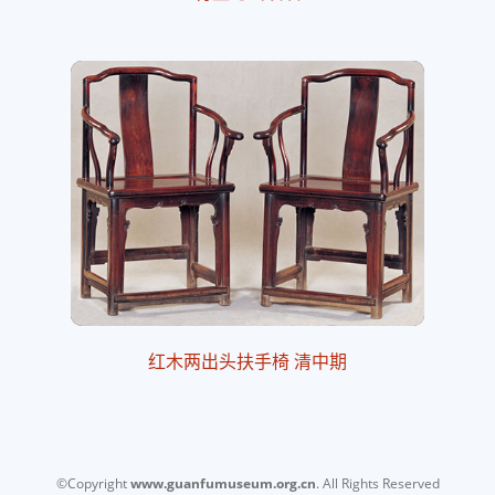
红木两出头扶手椅 清中期
©Copyright
www.guanfumuseum.org.cn
. All Rights Reserved