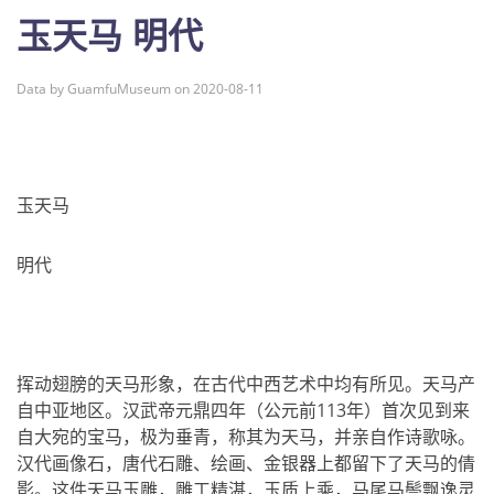
玉天马 明代
Data by GuamfuMuseum on 2020-08-11
玉天马
明代
挥动翅膀的天马形象，在古代中西艺术中均有所见。天马产
自中亚地区。汉武帝元鼎四年（公元前113年）首次见到来
自大宛的宝马，极为垂青，称其为天马，并亲自作诗歌咏。
汉代画像石，唐代石雕、绘画、金银器上都留下了天马的倩
影。这件天马玉雕，雕工精湛，玉质上乘，马尾马鬃飘逸灵