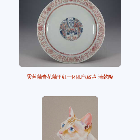
霁蓝釉青花釉里红一团和气纹盘 清乾隆