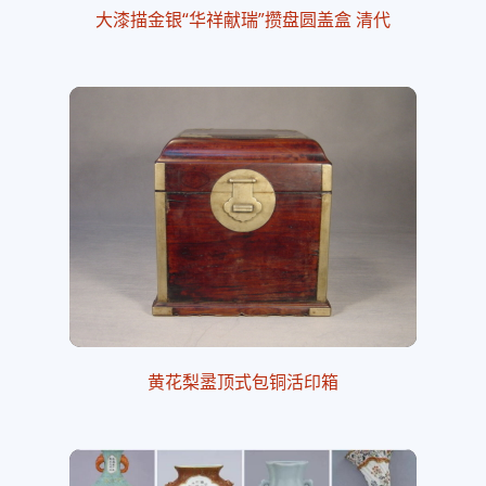
大漆描金银“华祥献瑞”攒盘圆盖盒 清代
黄花梨盝顶式包铜活印箱