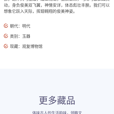
动，身负俊美双飞翼，神情安详，体态彪壮丰腴。我们可以
想象它跃入天际，挥翅翱翔的俊美神姿。
朝代：明代
类别：玉器
现藏：观复博物馆
更多藏品
体味古人的生活韵味，领略文