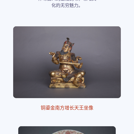
化的无穷魅力。
铜鎏金南方增长天王坐像