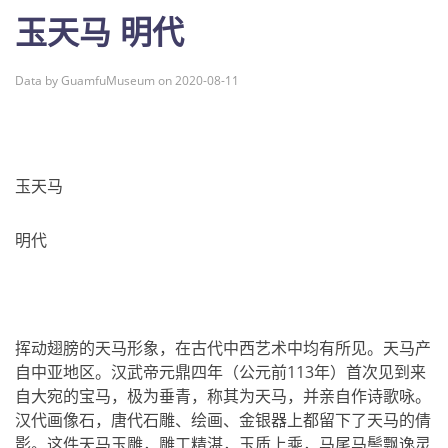
玉天马 明代
Data by GuamfuMuseum on 2020-08-11
玉天马
明代
挥动翅膀的天马形象，在古代中西艺术中均有所见。天马产
自中亚地区。汉武帝元鼎四年（公元前113年）首次见到来
自大宛的宝马，极为垂青，称其为天马，并亲自作诗歌咏。
汉代画像石，唐代石雕、绘画、金银器上都留下了天马的倩
影。这件天马玉雕，雕工精湛，玉质上乘，马尾马鬃飘逸灵