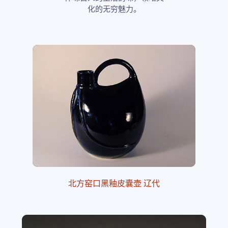
化的无穷魅力。
北方窑口黑釉皮囊壶 辽代