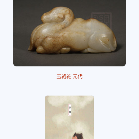
玉骆驼 元代