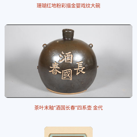
珊瑚红地粉彩描金婴戏纹大碗
茶叶末釉“酒国长春”四系壶 金代