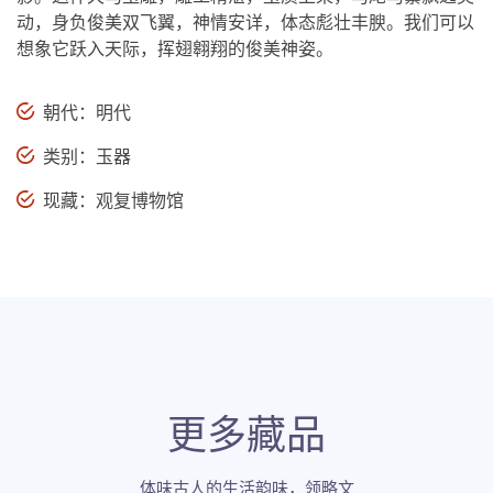
动，身负俊美双飞翼，神情安详，体态彪壮丰腴。我们可以
想象它跃入天际，挥翅翱翔的俊美神姿。
朝代：明代
类别：玉器
现藏：观复博物馆
更多藏品
体味古人的生活韵味，领略文