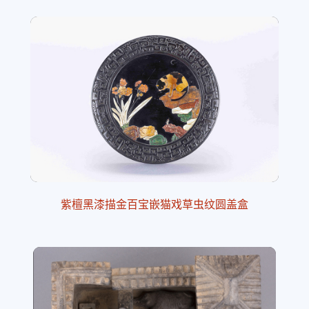
紫檀黑漆描金百宝嵌猫戏草虫纹圆盖盒