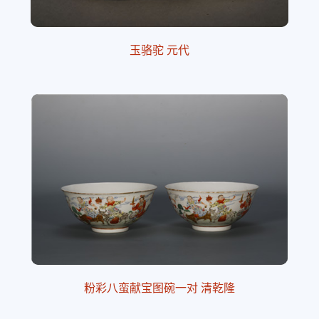
玉骆驼 元代
粉彩八蛮献宝图碗一对 清乾隆