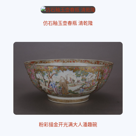
仿石釉玉壶春瓶 清乾隆
粉彩描金开光满大人潘趣碗