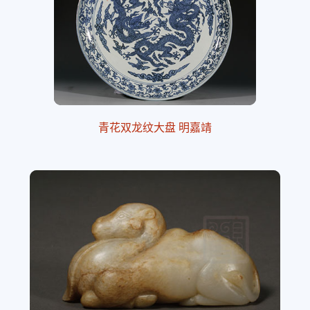
青花双龙纹大盘 明嘉靖