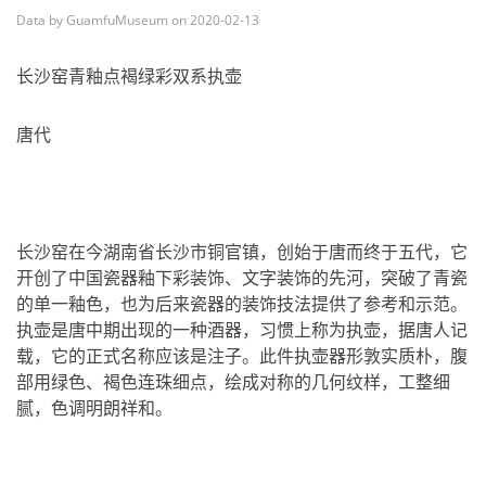
Data by GuamfuMuseum on 2020-02-13
长沙窑青釉点褐绿彩双系执壶
唐代
长沙窑在今湖南省长沙市铜官镇，创始于唐而终于五代，它
开创了中国瓷器釉下彩装饰、文字装饰的先河，突破了青瓷
的单一釉色，也为后来瓷器的装饰技法提供了参考和示范。
执壶是唐中期出现的一种酒器，习惯上称为执壶，据唐人记
载，它的正式名称应该是注子。此件执壶器形敦实质朴，腹
部用绿色、褐色连珠细点，绘成对称的几何纹样，工整细
腻，色调明朗祥和。