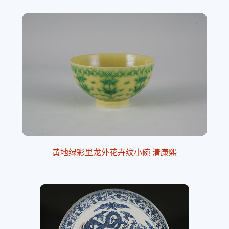
黄地绿彩里龙外花卉纹小碗 清康熙