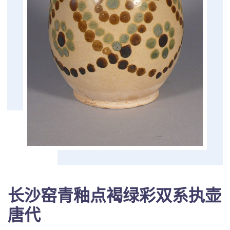
长沙窑青釉点褐绿彩双系执壶
唐代